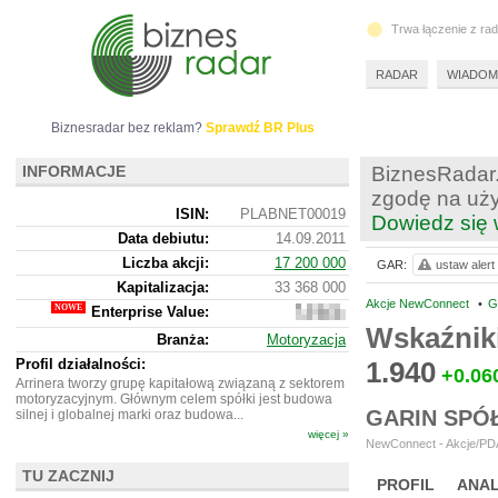
Trwa łączenie z ra
RADAR
WIADOM
Biznesradar bez reklam?
Sprawdź BR Plus
INFORMACJE
BiznesRadar.
zgodę na uży
ISIN:
PLABNET00019
Dowiedz się 
Data debiutu:
14.09.2011
Liczba akcji:
17 200 000
GAR:
ustaw alert
Kapitalizacja:
33 368 000
Akcje NewConnect
•
G
Enterprise Value:
32
796
Wskaźnik
Branża:
Motoryzacja
000
Profil działalności:
1.940
+0.06
Arrinera tworzy grupę kapitałową związaną z sektorem
motoryzacyjnym. Głównym celem spółki jest budowa
GARIN SPÓ
silnej i globalnej marki oraz budowa...
więcej »
NewConnect - Akcje/PDA
TU ZACZNIJ
PROFIL
ANAL