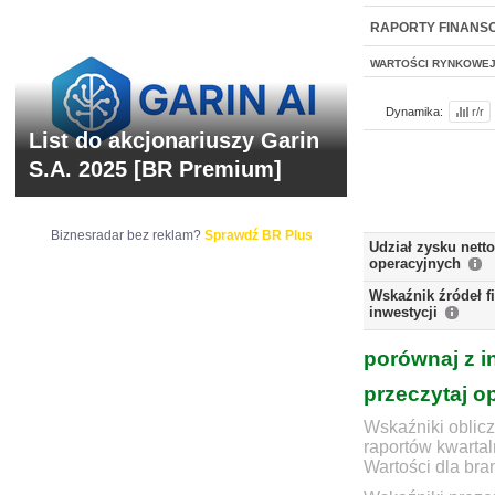
NOWE
BR LAB
RAPORTY FINANS
WARTOŚCI RYNKOWE
Dynamika:
r/r
List do akcjonariuszy Garin
S.A. 2025 [BR Premium]
Biznesradar bez reklam?
Sprawdź BR Plus
Udział zysku nett
operacyjnych
Wskaźnik źródeł 
inwestycji
porównaj z i
przeczytaj o
Wskaźniki oblicz
raportów kwartal
Wartości dla bra