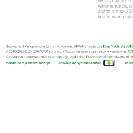
Wskaźniki prezen
rekomendacją w 
października 20
finansowych lub 
Notowania GPW opóźnione 15 min.
Notowania GPW/NC dostarcza
Dom Maklerski BDM 
© 2010-2026 BIZNESRADAR sp. z o.o. • Wszystkie prawa zastrzeżone • produkcja:
W3
Korzystanie z serwisu oznacza akceptację
regulaminu
. Prezentowanie kwotowania nie m
Mobilna wersja BiznesRadar.pl
Aplikacja dla systemu Android
Dla wła