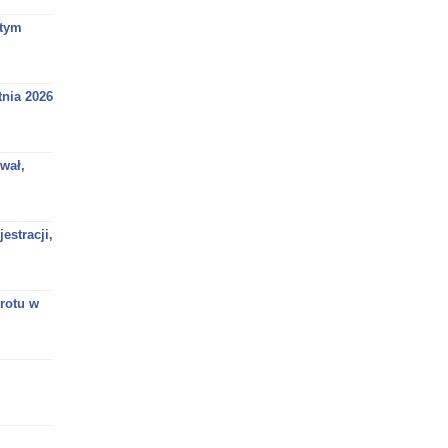
 tym
nia 2026
wał,
estracji,
brotu w