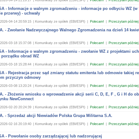
2026-04-14 21:29:17
| Komunikaty ze spółek (EBI/ESPI)
|
Polecam!
|
Przeczytam później
 SA - Informacje o walnym zgromadzeniu - informacje po odbyciu WZ (w
e przerwy) - uchwały
2026-04-14 20:59:15
| Komunikaty ze spółek (EBI/ESPI)
|
Polecam!
|
Przeczytam później
A. - Zwołanie Nadzwyczajnego Walnego Zgromadzenia na dzień 14 kwiet
2026-03-18 15:37:08
| Komunikaty ze spółek (EBI/ESPI)
|
Polecam!
|
Przeczytam później
 SA - Informacje o walnym zgromadzeniu - zwołanie WZ z projektami uch
 porządku obrad WZ
2026-03-18 15:28:44
| Komunikaty ze spółek (EBI/ESPI)
|
Polecam!
|
Przeczytam później
SA - Rejestracja przez sąd zmiany statutu emitenta lub odmowie takiej rej
em przyczyn odmowy
2026-03-08 13:20:24
| Komunikaty ze spółek (EBI/ESPI)
|
Polecam!
|
Przeczytam później
. - Złożenie wniosku o wprowadzenie akcji serii C, D, E, F , G i H do o
ynku NewConnect
2026-02-20 20:24:39
| Komunikaty ze spółek (EBI/ESPI)
|
Polecam!
|
Przeczytam później
. - Sprzedaż akcji Niewiadów Polska Grupa Militarna S.A.
2026-02-16 20:19:40
| Komunikaty ze spółek (EBI/ESPI)
|
Polecam!
|
Przeczytam później
SA - Powołanie osoby zarządzającej lub nadzorującej