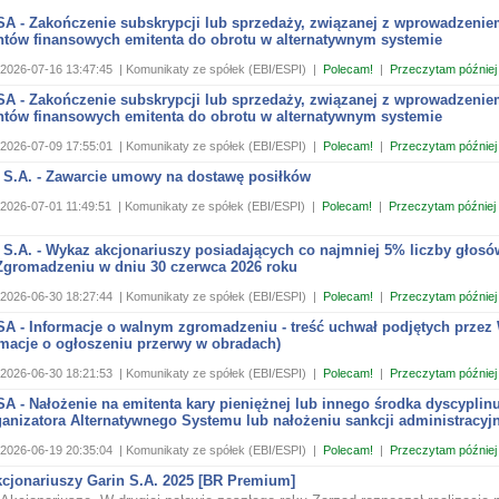
 SA - Zakończenie subskrypcji lub sprzedaży, związanej z wprowadzeni
ntów finansowych emitenta do obrotu w alternatywnym systemie
2026-07-16 13:47:45
| Komunikaty ze spółek (EBI/ESPI)
|
Polecam!
|
Przeczytam później
 SA - Zakończenie subskrypcji lub sprzedaży, związanej z wprowadzeni
ntów finansowych emitenta do obrotu w alternatywnym systemie
2026-07-09 17:55:01
| Komunikaty ze spółek (EBI/ESPI)
|
Polecam!
|
Przeczytam później
 S.A. - Zawarcie umowy na dostawę posiłków
2026-07-01 11:49:51
| Komunikaty ze spółek (EBI/ESPI)
|
Polecam!
|
Przeczytam później
 S.A. - Wykaz akcjonariuszy posiadających co najmniej 5% liczby głosó
gromadzeniu w dniu 30 czerwca 2026 roku
2026-06-30 18:27:44
| Komunikaty ze spółek (EBI/ESPI)
|
Polecam!
|
Przeczytam później
SA - Informacje o walnym zgromadzeniu - treść uchwał podjętych przez
rmacje o ogłoszeniu przerwy w obradach)
2026-06-30 18:21:53
| Komunikaty ze spółek (EBI/ESPI)
|
Polecam!
|
Przeczytam później
SA - Nałożenie na emitenta kary pieniężnej lub innego środka dyscyplin
anizatora Alternatywnego Systemu lub nałożeniu sankcji administracyjn
2026-06-19 20:35:04
| Komunikaty ze spółek (EBI/ESPI)
|
Polecam!
|
Przeczytam później
kcjonariuszy Garin S.A. 2025 [BR Premium]