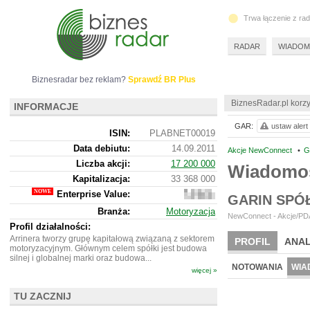
Trwa łączenie z ra
RADAR
WIADOM
Biznesradar bez reklam?
Sprawdź BR Plus
BiznesRadar.pl korzy
INFORMACJE
GAR:
ustaw alert
ISIN:
PLABNET00019
Data debiutu:
14.09.2011
Akcje NewConnect
•
G
Liczba akcji:
17 200 000
Wiadomoś
Kapitalizacja:
33 368 000
Enterprise Value:
32
GARIN SPÓ
796
Branża:
Motoryzacja
000
NewConnect - Akcje/PDA
Profil działalności:
Arrinera tworzy grupę kapitałową związaną z sektorem
PROFIL
ANAL
motoryzacyjnym. Głównym celem spółki jest budowa
silnej i globalnej marki oraz budowa...
NOTOWANIA
WIA
więcej »
TU ZACZNIJ