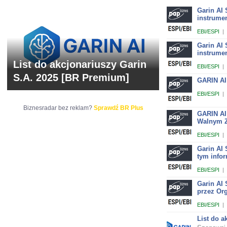
Garin AI
instrume
EBI/ESPI
|
Garin AI
instrume
List do akcjonariuszy Garin
EBI/ESPI
|
S.A. 2025 [BR Premium]
GARIN AI
EBI/ESPI
|
Biznesradar bez reklam?
Sprawdź BR Plus
GARIN AI
Walnym Z
EBI/ESPI
|
Garin AI 
tym info
EBI/ESPI
|
Garin AI 
przez Org
EBI/ESPI
|
List do a