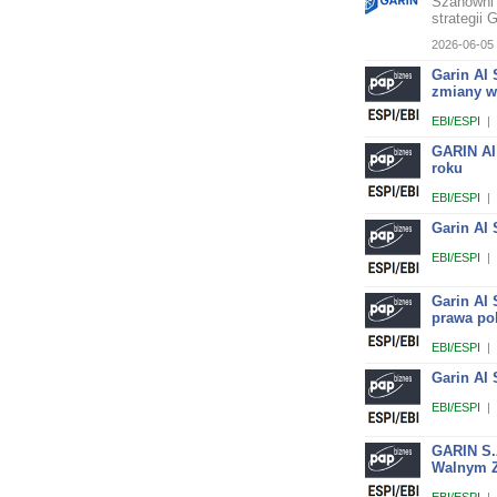
Szanowni 
strategii 
2026-06-05 
Garin AI
zmiany w
EBI/ESPI
|
GARIN AI
roku
EBI/ESPI
|
Garin AI 
EBI/ESPI
|
Garin AI
prawa po
EBI/ESPI
|
Garin AI 
EBI/ESPI
|
GARIN S.
Walnym Z