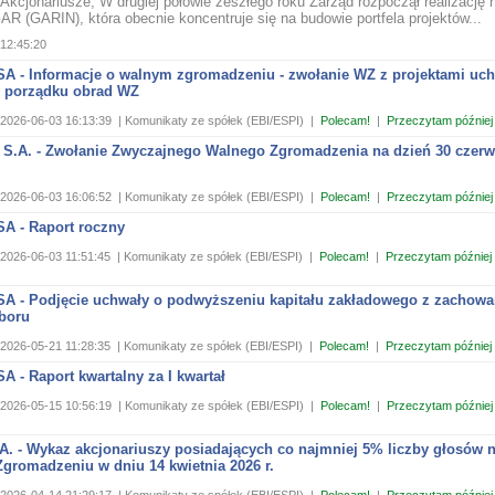
Akcjonariusze, W drugiej połowie zeszłego roku Zarząd rozpoczął realizację 
GAR (GARIN), która obecnie koncentruje się na budowie portfela projektów...
12:45:20
 SA - Informacje o walnym zgromadzeniu - zwołanie WZ z projektami uch
 porządku obrad WZ
2026-06-03 16:13:39
| Komunikaty ze spółek (EBI/ESPI)
|
Polecam!
|
Przeczytam później
 S.A. - Zwołanie Zwyczajnego Walnego Zgromadzenia na dzień 30 czerw
2026-06-03 16:06:52
| Komunikaty ze spółek (EBI/ESPI)
|
Polecam!
|
Przeczytam później
SA - Raport roczny
2026-06-03 11:51:45
| Komunikaty ze spółek (EBI/ESPI)
|
Polecam!
|
Przeczytam później
 SA - Podjęcie uchwały o podwyższeniu kapitału zakładowego z zachow
boru
2026-05-21 11:28:35
| Komunikaty ze spółek (EBI/ESPI)
|
Polecam!
|
Przeczytam później
SA - Raport kwartalny za I kwartał
2026-05-15 10:56:19
| Komunikaty ze spółek (EBI/ESPI)
|
Polecam!
|
Przeczytam później
A. - Wykaz akcjonariuszy posiadających co najmniej 5% liczby głosów 
gromadzeniu w dniu 14 kwietnia 2026 r.