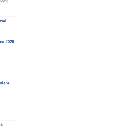
nowej
wał,
ca 2026
aniem
na