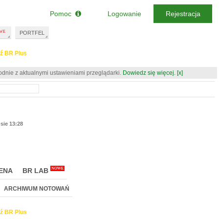
Pomoc
Logowanie
Rejestracja
PORTFEL
ź BR Plus
odnie z aktualnymi ustawieniami przeglądarki.
Dowiedz się więcej.
[x]
 sie 13:28
NOWE
ENA
BR LAB
ARCHIWUM NOTOWAŃ
ź BR Plus