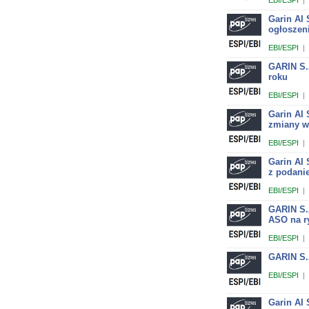
EBI/ESPI
|
Garin AI
ogłoszeni
EBI/ESPI
|
GARIN S.
roku
EBI/ESPI
|
Garin AI
zmiany w
EBI/ESPI
|
Garin AI 
z podani
EBI/ESPI
|
GARIN S.A
ASO na r
EBI/ESPI
|
GARIN S.A
EBI/ESPI
|
Garin AI 