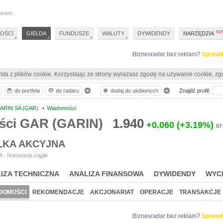
darem
OŚCI
GIEŁDA
FUNDUSZE
WALUTY
DYWIDENDY
NARZĘDZIA
Biznesradar bez reklam?
Sprawd
sta z plików cookie. Korzystając ze strony wyrażasz zgodę na używanie cookie, zg
do portfela
do radaru
dodaj do ulubionych
Znajdź profil:
ARIN SA (GAR)
•
Wiadomości
ci GAR (GARIN)
1.940
+0.060
(+3.19%)
07
ŁKA AKCYJNA
 - Notowania ciągłe
IZA TECHNICZNA
ANALIZA FINANSOWA
DYWIDENDY
WYC
DOMOŚCI
REKOMENDACJE
AKCJONARIAT
OPERACJE
TRANSAKCJE
Biznesradar bez reklam?
Sprawd