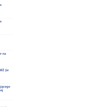
em
em
w na
 WZ (w
ującego
ej