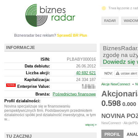
Trwa łączenie z ra
RADAR
WIADOM
Biznesradar bez reklam?
Sprawdź BR Plus
INFORMACJE
BiznesRadar.
zgodę na uży
ISIN:
PLBABY000016
Dowiedz się 
Data debiutu:
26.06.2012
Liczba akcji:
40 692 621
NOV:
ustaw alert
Kapitalizacja:
24 334 187
Akcje NewConnect
•
N
Enterprise Value:
24
777
Akcjonari
Branża:
Pośrednictwo finansowe
187
Profil działalności:
0.598
0.000
Novina specjalizuje się w finansowaniu
perspektywicznych firm. Podstawowym przedmiotem
NOVINA PO
działalności spółki jest działalność inwestycyjna, w tym
w...
NewConnect - Akcje/PDA
więcej »
PROFIL
ANAL
TU ZACZNIJ