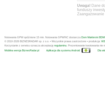
Uwaga!
Dane do
funduszy inwest
Zaangażowanie ty
Notowania GPW opóźnione 15 min.
Notowania GPW/NC dostarcza
Dom Maklerski BDM 
© 2010-2026 BIZNESRADAR sp. z o.o. • Wszystkie prawa zastrzeżone • produkcja:
W3
Korzystanie z serwisu oznacza akceptację
regulaminu
. Prezentowanie kwotowania nie m
Mobilna wersja BiznesRadar.pl
Aplikacja dla systemu Android
Dla wła