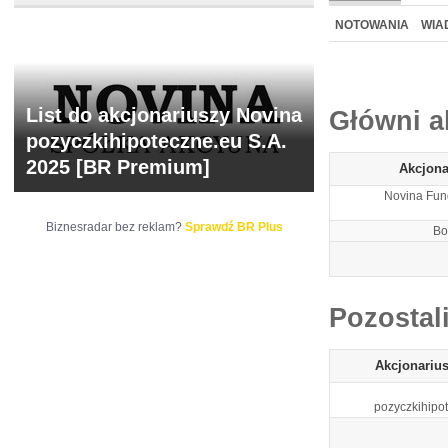
NOWE
BR LAB
NOTOWANIA
WIA
ARCHIWUM NOTO
List do akcjonariuszy Novina
Główni a
pozyczkihipoteczne.eu S.A.
2025 [BR Premium]
Akcjona
Novina Fun
Biznesradar bez reklam?
Sprawdź BR Plus
Bo
Pozostal
Akcjonariu
pozyczkihipo