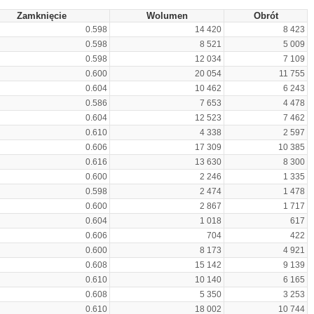
Zamknięcie
Wolumen
Obrót
0.598
14 420
8 423
0.598
8 521
5 009
0.598
12 034
7 109
0.600
20 054
11 755
0.604
10 462
6 243
0.586
7 653
4 478
0.604
12 523
7 462
0.610
4 338
2 597
0.606
17 309
10 385
0.616
13 630
8 300
0.600
2 246
1 335
0.598
2 474
1 478
0.600
2 867
1 717
0.604
1 018
617
0.606
704
422
0.600
8 173
4 921
0.608
15 142
9 139
0.610
10 140
6 165
0.608
5 350
3 253
0.610
18 002
10 744