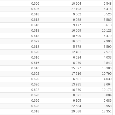
0.606
10 904
6 548
0.606
27 193
16 416
0.618
9 002
5 526
0.618
9 088
5 589
0.618
9 177
5 613
0.618
16 569
10 123
0.618
10 599
6 479
0.622
16 061
9 906
0.618
5 878
3 590
0.620
12 401
7 579
0.616
6 624
4 033
0.616
6 279
3 843
0.616
25 327
15 386
0.602
17 516
10 790
0.620
6 501
4 030
0.626
13 985
8 664
0.622
16 370
10 173
0.628
8 021
5 004
0.626
9 105
5 686
0.628
22 584
13 958
0.618
29 588
18 351