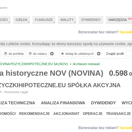
darem
OŚCI
GIEŁDA
FUNDUSZE
WALUTY
DYWIDENDY
NARZĘDZIA
Biznesradar bez reklam?
Sprawd
sta z plików cookie. Korzystając ze strony wyrażasz zgodę na używanie cookie, zg
do portfela
do radaru
dodaj do ulubionych
Znajdź profil:
OVINA POZYCZKIHIPOTECZNE.EU SA (NOV)
•
Archiwum notowań
a historyczne NOV (NOVINA)
0.598
0
ZYCZKIHIPOTECZNE.EU SPÓŁKA AKCYJNA
 - Notowania ciągłe
IZA TECHNICZNA
ANALIZA FINANSOWA
DYWIDENDY
WYC
DOMOŚCI
REKOMENDACJE
AKCJONARIAT
OPERACJE
TRANSAKCJE
Biznesradar bez reklam?
Sprawd