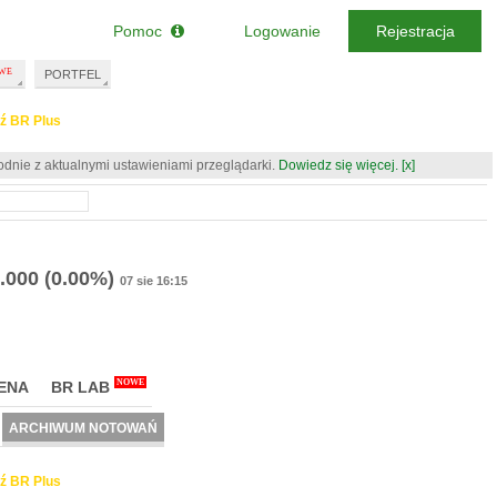
Pomoc
Logowanie
Rejestracja
PORTFEL
ź BR Plus
odnie z aktualnymi ustawieniami przeglądarki.
Dowiedz się więcej.
[x]
.000
(0.00%)
07 sie 16:15
NOWE
ENA
BR LAB
ARCHIWUM NOTOWAŃ
ź BR Plus