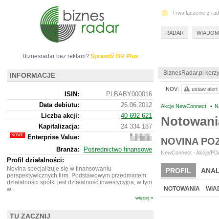
Trwa łączenie z ra
RADAR
WIADOM
Biznesradar bez reklam?
Sprawdź BR Plus
BiznesRadar.pl korzy
INFORMACJE
NOV:
ustaw alert
ISIN:
PLBABY000016
Data debiutu:
26.06.2012
Akcje NewConnect
•
N
Liczba akcji:
40 692 621
Notowani
Kapitalizacja:
24 334 187
Enterprise Value:
24
NOVINA PO
777
Branża:
Pośrednictwo finansowe
187
NewConnect - Akcje/PDA
Profil działalności:
Novina specjalizuje się w finansowaniu
PROFIL
ANAL
perspektywicznych firm. Podstawowym przedmiotem
działalności spółki jest działalność inwestycyjna, w tym
NOTOWANIA
WIA
w...
więcej »
TU ZACZNIJ