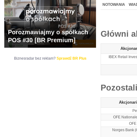
WYCENA
BR 
NOTOWANIA
WIA
ARCHIWUM NOTO
Porozmawiajmy o spółkach
Główni a
POS #30 [BR Premium]
Akcjonar
IBEX Retail Inve
Biznesradar bez reklam?
Sprawdź BR Plus
Pozostal
Akcjonar
Pe
OFE National
OFE 
Norges Bank (