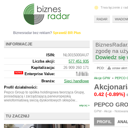
Trwa łączenie z ra
RADAR
WIADOM
Biznesradar bez reklam?
Sprawdź BR Plus
INFORMACJE
BiznesRadar.
zgodę na uży
ISIN:
NL0015000AU7
Dowiedz się 
Liczba akcji:
577 451 935
Kapitalizacja:
26 909 260 171
PCO:
ustaw alert
Enterprise Value:
32
154
Akcje GPW
•
PEPCO G
Branża:
Sieci handlowe
326
Akcjonar
715
Profil działalności:
Pepco Group to spółka holdingowa tworząca Grupę,
0.42
(-0.89%)
posiadającą i zarządzającą paneuropejską
wieloformatową siecią dyskontowych sklepów...
PEPCO GRO
więcej »
GPW - Akcje - Notowania
TU ZACZNIJ
PROFIL
ANAL