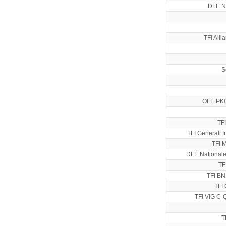
DFE N
TFI Alli
S
OFE PK
TFI
TFI Generali I
TFI M
DFE National
TF
TFI BN
TFI 
TFI VIG C
T