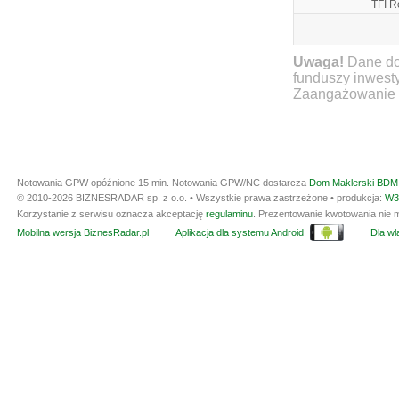
TFI R
Uwaga!
Dane do
funduszy inwest
Zaangażowanie ty
Notowania GPW opóźnione 15 min.
Notowania GPW/NC dostarcza
Dom Maklerski BDM 
© 2010-2026 BIZNESRADAR sp. z o.o. • Wszystkie prawa zastrzeżone • produkcja:
W3
Korzystanie z serwisu oznacza akceptację
regulaminu
. Prezentowanie kwotowania nie m
Mobilna wersja BiznesRadar.pl
Aplikacja dla systemu Android
Dla wła