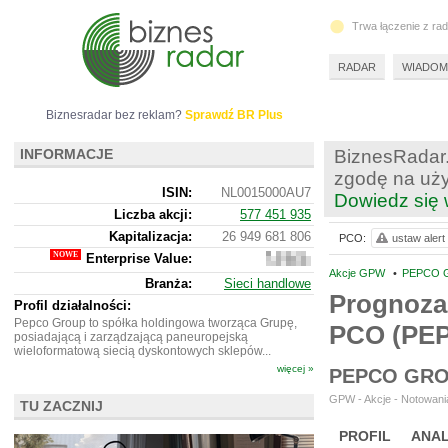
Trwa łączenie z ra
RADAR
WIADOM
Biznesradar bez reklam?
Sprawdź BR Plus
INFORMACJE
BiznesRadar.
zgodę na uży
ISIN:
NL0015000AU7
Dowiedz się 
Liczba akcji:
577 451 935
Kapitalizacja:
26 949 681 806
PCO:
ustaw alert
Enterprise Value:
32
194
Akcje GPW
•
PEPCO G
Branża:
Sieci handlowe
748
Prognoza
350
Profil działalności:
Pepco Group to spółka holdingowa tworząca Grupę,
PCO (PE
posiadającą i zarządzającą paneuropejską
wieloformatową siecią dyskontowych sklepów...
więcej »
PEPCO GRO
GPW - Akcje - Notowania
TU ZACZNIJ
PROFIL
ANAL