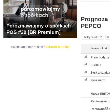
WYCENA
BR 
Prognoza 
PEPCO
Porozmawiajmy o spółkach
POS #30 [BR Premium]
Dynamika r/r
Biznesradar bez reklam?
Sprawdź BR Plus
dane w mln zł
Przychody ze
EBITDA
Zysk z działa
Zysk netto
Marża EBITD
Rentowność o
Rentowność n