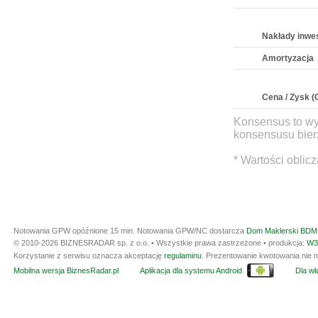
Nakłady inwe
Amortyzacja
Cena / Zysk (
Konsensus to wy
konsensusu bierz
* Wartości oblic
Notowania GPW opóźnione 15 min.
Notowania GPW/NC dostarcza
Dom Maklerski BDM 
© 2010-2026 BIZNESRADAR sp. z o.o. • Wszystkie prawa zastrzeżone • produkcja:
W3
Korzystanie z serwisu oznacza akceptację
regulaminu
. Prezentowanie kwotowania nie m
Mobilna wersja BiznesRadar.pl
Aplikacja dla systemu Android
Dla wła