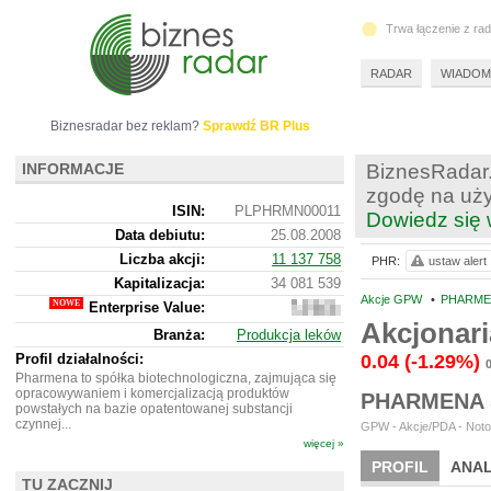
Trwa łączenie z ra
RADAR
WIADOM
Biznesradar bez reklam?
Sprawdź BR Plus
INFORMACJE
BiznesRadar.
zgodę na uży
ISIN:
PLPHRMN00011
Dowiedz się 
Data debiutu:
25.08.2008
Liczba akcji:
11 137 758
PHR:
ustaw alert
Kapitalizacja:
34 081 539
Akcje GPW
•
PHARMEN
Enterprise Value:
34
010
Akcjonar
Branża:
Produkcja leków
539
Profil działalności:
0.04
(-1.29%)
Pharmena to spółka biotechnologiczna, zajmująca się
opracowywaniem i komercjalizacją produktów
PHARMENA 
powstałych na bazie opatentowanej substancji
czynnej...
GPW - Akcje/PDA - Noto
więcej »
PROFIL
ANAL
TU ZACZNIJ