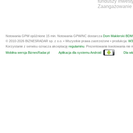
funduszy inwest
Zaangażowanie ty
Notowania GPW opóźnione 15 min.
Notowania GPW/NC dostarcza
Dom Maklerski BDM 
© 2010-2026 BIZNESRADAR sp. z o.o. • Wszystkie prawa zastrzeżone • produkcja:
W3
Korzystanie z serwisu oznacza akceptację
regulaminu
. Prezentowanie kwotowania nie m
Mobilna wersja BiznesRadar.pl
Aplikacja dla systemu Android
Dla wła