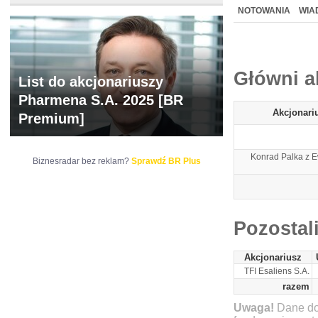
NOWE
BR LAB
NOTOWANIA
WIA
ARCHIWUM NOTO
Główni a
List do akcjonariuszy
Pharmena S.A. 2025 [BR
Akcjonari
Premium]
Konrad Palka z 
Biznesradar bez reklam?
Sprawdź BR Plus
Pozostal
Akcjonariusz
TFI Esaliens S.A.
razem
Uwaga!
Dane do