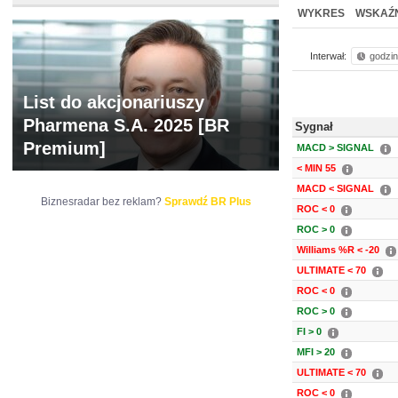
NOWE
BR LAB
WYKRES
WSKAŹN
Interwał:
godzi
List do akcjonariuszy
Pharmena S.A. 2025 [BR
Sygnał
Premium]
MACD > SIGNAL
< MIN 55
MACD < SIGNAL
Biznesradar bez reklam?
Sprawdź BR Plus
ROC < 0
ROC > 0
Williams %R < -20
ULTIMATE < 70
ROC < 0
ROC > 0
FI > 0
MFI > 20
ULTIMATE < 70
ROC < 0