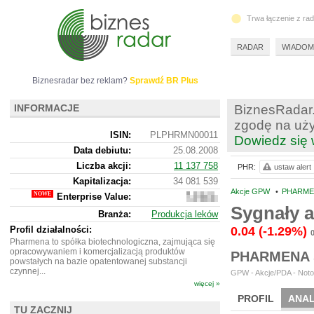
Trwa łączenie z ra
RADAR
WIADOM
Biznesradar bez reklam?
Sprawdź BR Plus
INFORMACJE
BiznesRadar.
zgodę na uży
ISIN:
PLPHRMN00011
Dowiedz się 
Data debiutu:
25.08.2008
Liczba akcji:
11 137 758
PHR:
ustaw alert
Kapitalizacja:
34 081 539
Akcje GPW
•
PHARMEN
Enterprise Value:
34
010
Sygnały 
Branża:
Produkcja leków
539
Profil działalności:
0.04
(-1.29%)
Pharmena to spółka biotechnologiczna, zajmująca się
opracowywaniem i komercjalizacją produktów
PHARMENA 
powstałych na bazie opatentowanej substancji
czynnej...
GPW - Akcje/PDA - Noto
więcej »
PROFIL
ANAL
TU ZACZNIJ