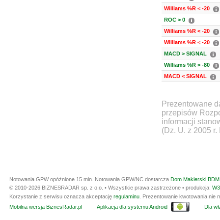
Williams %R < -20
ROC > 0
Williams %R < -20
Williams %R < -20
MACD > SIGNAL
Williams %R > -80
MACD < SIGNAL
Prezentowane da
przepisów Rozpo
informacji stan
(Dz. U. z 2005 r.
Notowania GPW opóźnione 15 min.
Notowania GPW/NC dostarcza
Dom Maklerski BDM 
© 2010-2026 BIZNESRADAR sp. z o.o. • Wszystkie prawa zastrzeżone • produkcja:
W3
Korzystanie z serwisu oznacza akceptację
regulaminu
. Prezentowanie kwotowania nie m
Mobilna wersja BiznesRadar.pl
Aplikacja dla systemu Android
Dla wła