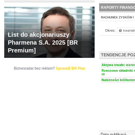
NOWE
BR LAB
RAPORTY FINANS
RACHUNEK ZYSKÓW I 
Okres:
kwartal
List do akcjonariuszy
Pharmena S.A. 2025 [BR
Premium]
TENDENCJE PO
Aktywa trwałe: wzros
Biznesradar bez reklam?
Sprawdź BR Plus
Rzeczowe składniki 
r/r
Należności krótkoter
Data publikacji