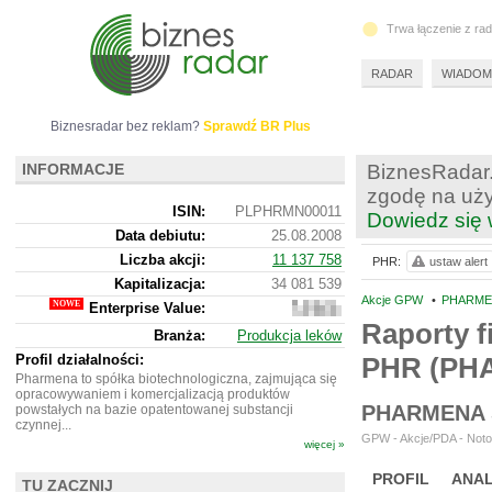
Trwa łączenie z ra
RADAR
WIADOM
Biznesradar bez reklam?
Sprawdź BR Plus
INFORMACJE
BiznesRadar.
zgodę na uży
ISIN:
PLPHRMN00011
Dowiedz się 
Data debiutu:
25.08.2008
Liczba akcji:
11 137 758
PHR:
ustaw alert
Kapitalizacja:
34 081 539
Akcje GPW
•
PHARMEN
Enterprise Value:
34
010
Raporty f
Branża:
Produkcja leków
539
Profil działalności:
PHR (PH
Pharmena to spółka biotechnologiczna, zajmująca się
opracowywaniem i komercjalizacją produktów
PHARMENA 
powstałych na bazie opatentowanej substancji
czynnej...
GPW - Akcje/PDA - Noto
więcej »
PROFIL
ANAL
TU ZACZNIJ