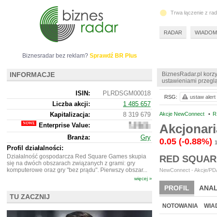
Trwa łączenie z ra
RADAR
WIADOM
Biznesradar bez reklam?
Sprawdź BR Plus
INFORMACJE
BiznesRadar.pl korzy
ustawieniami przeglą
ISIN:
PLRDSGM00018
RSG:
ustaw alert
Liczba akcji:
1 485 657
Kapitalizacja:
8 319 679
Akcje NewConnect
•
R
Enterprise Value:
Akcjonar
7
880
Branża:
Gry
679
0.05
(-0.88%)
Profil działalności:
Działalność gospodarcza Red Square Games skupia
RED SQUAR
się na dwóch obszarach związanych z grami: gry
komputerowe oraz gry "bez prądu". Pierwszy obszar...
NewConnect - Akcje/PDA
więcej »
PROFIL
ANAL
TU ZACZNIJ
NOWE
BR LAB
NOTOWANIA
WIA