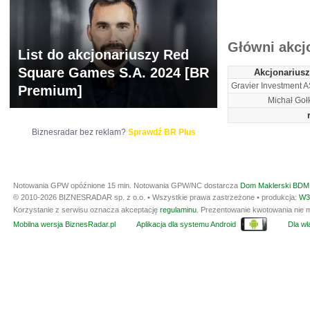
ARCHIWUM NOTO
Główni akcj
List do akcjonariuszy Red
Square Games S.A. 2024 [BR
Akcjonariusz
Gravier Investment A
Premium]
Michał Goł
Biznesradar bez reklam?
Sprawdź BR Plus
Notowania GPW opóźnione 15 min.
Notowania GPW/NC dostarcza
Dom Maklerski BDM 
© 2010-2026 BIZNESRADAR sp. z o.o. • Wszystkie prawa zastrzeżone • produkcja:
W3
Korzystanie z serwisu oznacza akceptację
regulaminu
. Prezentowanie kwotowania nie m
Mobilna wersja BiznesRadar.pl
Aplikacja dla systemu Android
Dla wła