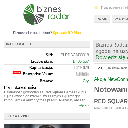
Trwa łączenie z ra
RADAR
WIADOM
Biznesradar bez reklam?
Sprawdź BR Plus
INFORMACJE
BiznesRadar.
zgodę na uży
ISIN:
PLRDSGM00018
Dowiedz się 
Liczba akcji:
1 485 657
Kapitalizacja:
8 319 679
RSG:
ustaw alert
Enterprise Value:
7
880
Akcje NewConn
Branża:
Gry
679
Profil działalności:
Notowan
Działalność gospodarcza Red Square Games skupia
się na dwóch obszarach związanych z grami: gry
RED SQUAR
komputerowe oraz gry "bez prądu". Pierwszy obszar...
więcej »
NewConnect - Akcje/PDA
TU ZACZNIJ