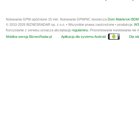
Notowania GPW opóźnione 15 min.
Notowania GPW/NC dostarcza
Dom Maklerski BDM 
© 2010-2026 BIZNESRADAR sp. z o.o. • Wszystkie prawa zastrzeżone • produkcja:
W3
Korzystanie z serwisu oznacza akceptację
regulaminu
. Prezentowanie kwotowania nie m
Mobilna wersja BiznesRadar.pl
Aplikacja dla systemu Android
Dla wła