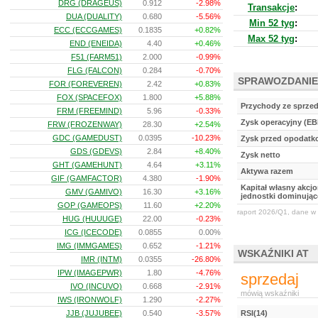
DRG (DRAGEUS)
0.912
-2.98%
Transakcje
:
DUA (DUALITY)
0.680
-5.56%
Min 52 tyg
:
ECC (ECCGAMES)
0.1835
+0.82%
Max 52 tyg
:
END (ENEIDA)
4.40
+0.46%
F51 (FARM51)
2.000
-0.99%
FLG (FALCON)
0.284
-0.70%
SPRAWOZDANIE
FOR (FOREVEREN)
2.42
+0.83%
FOX (SPACEFOX)
1.800
+5.88%
Przychody ze sprze
FRM (FREEMIND)
5.96
-0.33%
Zysk operacyjny (EB
FRW (FROZENWAY)
28.30
+2.54%
GDC (GAMEDUST)
0.0395
-10.23%
Zysk przed opodat
GDS (GDEVS)
2.84
+8.40%
Zysk netto
GHT (GAMEHUNT)
4.64
+3.11%
Aktywa razem
GIF (GAMFACTOR)
4.380
-1.90%
Kapitał własny akcj
GMV (GAMIVO)
16.30
+3.16%
jednostki dominując
GOP (GAMEOPS)
11.60
+2.20%
raport 2026/Q1, dane w 
HUG (HUUUGE)
22.00
-0.23%
ICG (ICECODE)
0.0855
0.00%
IMG (IMMGAMES)
0.652
-1.21%
WSKAŹNIKI AT
IMR (INTM)
0.0355
-26.80%
IPW (IMAGEPWR)
1.80
-4.76%
sprzedaj
IVO (INCUVO)
0.668
-2.91%
mówią wskaźniki
IWS (IRONWOLF)
1.290
-2.27%
JJB (JUJUBEE)
0.540
-3.57%
RSI(14)