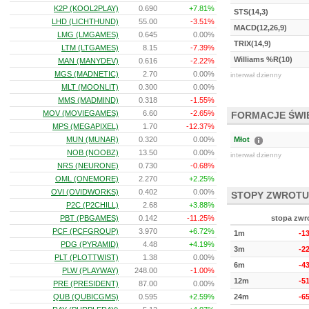
K2P (KOOL2PLAY)
0.690
+7.81%
STS(14,3)
LHD (LICHTHUND)
55.00
-3.51%
MACD(12,26,9)
LMG (LMGAMES)
0.645
0.00%
TRIX(14,9)
LTM (LTGAMES)
8.15
-7.39%
Williams %R(10)
MAN (MANYDEV)
0.616
-2.22%
MGS (MADNETIC)
2.70
0.00%
interwał dzienny
MLT (MOONLIT)
0.300
0.00%
MMS (MADMIND)
0.318
-1.55%
MOV (MOVIEGAMES)
6.60
-2.65%
FORMACJE ŚW
MPS (MEGAPIXEL)
1.70
-12.37%
MUN (MUNAR)
0.320
0.00%
Młot
NOB (NOOBZ)
13.50
0.00%
interwał dzienny
NRS (NEURONE)
0.730
-0.68%
OML (ONEMORE)
2.270
+2.25%
OVI (OVIDWORKS)
0.402
0.00%
STOPY ZWROTU
P2C (P2CHILL)
2.68
+3.88%
PBT (PBGAMES)
0.142
-11.25%
stopa zwr
PCF (PCFGROUP)
3.970
+6.72%
1m
-1
PDG (PYRAMID)
4.48
+4.19%
3m
-2
PLT (PLOTTWIST)
1.38
0.00%
6m
-4
PLW (PLAYWAY)
248.00
-1.00%
12m
-5
PRE (PRESIDENT)
87.00
0.00%
QUB (QUBICGMS)
0.595
+2.59%
24m
-6