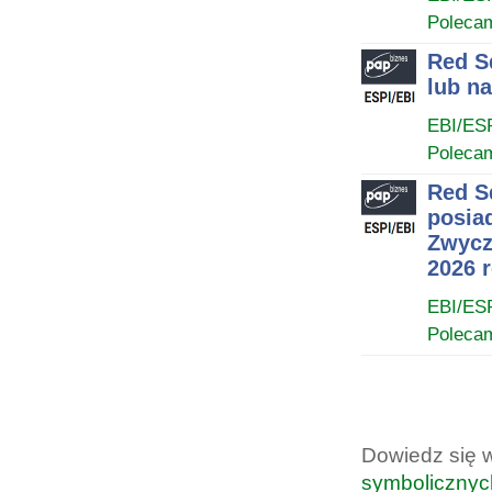
Poleca
Red S
lub n
EBI/ES
Poleca
Red S
posia
Zwycz
2026 
EBI/ES
Poleca
Dowiedz się 
symbolicznyc