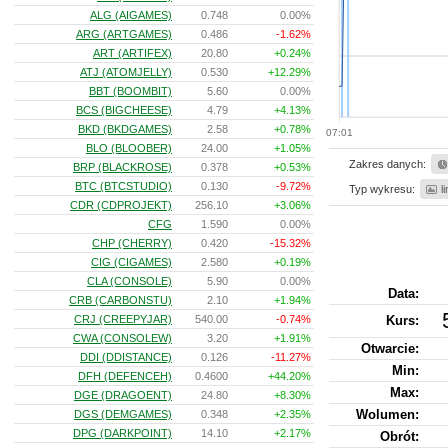
ALG (AIGAMES)
0.748
0.00%
ARG (ARTGAMES)
0.486
-1.62%
ART (ARTIFEX)
20.80
+0.24%
ATJ (ATOMJELLY)
0.530
+12.29%
BBT (BOOMBIT)
5.60
0.00%
BCS (BIGCHEESE)
4.79
+4.13%
BKD (BKDGAMES)
2.58
+0.78%
07:01
BLO (BLOOBER)
24.00
+1.05%
Zakres danych:
BRP (BLACKROSE)
0.378
+0.53%
BTC (BTCSTUDIO)
0.130
-9.72%
Typ wykresu:
l
CDR (CDPROJEKT)
256.10
+3.06%
CFG
1.590
0.00%
CHP (CHERRY)
0.420
-15.32%
CIG (CIGAMES)
2.580
+0.19%
CLA (CONSOLE)
5.90
0.00%
Data:
CRB (CARBONSTU)
2.10
+1.94%
CRJ (CREEPYJAR)
540.00
-0.74%
Kurs
:
CWA (CONSOLEW)
3.20
+1.91%
Otwarcie:
DDI (DDISTANCE)
0.126
-11.27%
Min:
DFH (DEFENCEH)
0.4600
+44.20%
Max:
DGE (DRAGOENT)
24.80
+8.30%
Wolumen:
DGS (DEMGAMES)
0.348
+2.35%
DPG (DARKPOINT)
14.10
+2.17%
Obrót: