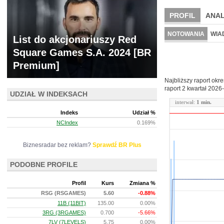
PROFIL
ANAL
NOWE
BR LAB
NOTOWANIA
WIA
List do akcjonariuszy Red
ARCHIWUM NOTO
Square Games S.A. 2024 [BR
Premium]
Najbliższy raport okr
raport 2 kwartał
2026-
UDZIAŁ W INDEKSACH
interwał:
1 min.
Indeks
Udział %
NCIndex
0.169%
Biznesradar bez reklam?
Sprawdź BR Plus
PODOBNE PROFILE
Profil
Kurs
Zmiana %
RSG (RSGAMES)
5.60
-0.88%
11B (11BIT)
135.00
0.00%
3RG (3RGAMES)
0.700
-5.66%
7LV (7LEVELS)
5.75
0.00%