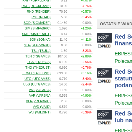
RAY (PURPLERAY)
5.12
+4.07%
RKG (ROCKGAME)
10.00
-4.76%
RND (RENDER)
70.60
+0.57%
RST (ROAD)
5.60
-3.45%
SGD (SIGMADEF)
0.1480
0.00%
OSTATNIE WIA
SIM (SIMFABRIC)
1.690
+1.20%
SMT (SIMTERACT)
4.44
0.00%
Red S
SOK (SONKA)
11.40
+4.11%
finan
STA (STARWARD)
8.08
0.00%
TBL (TBULL)
1.50
-3.23%
EBI/ES
TEN (TSGAMES)
107.00
+2.88%
Poleca
TGS (TRUEGS)
0.190
-2.56%
THD (THEDUST)
0.650
-0.76%
Red S
TTWO (TAKETWO)
899.00
+3.16%
statut
UFG (UFGAMES)
0.710
-3.40%
podan
ULG (ULTGAMES)
14.00
-2.44%
VAI (VOLARIA)
1.180
0.00%
EBI/ES
VAR (VARSAV)
0.535
+4.90%
VFA (VRFABRIC)
2.56
0.00%
Poleca
VVD (VIVID)
0.579
0.00%
Red S
WLI (WILDINT)
0.790
-5.39%
lub n
EBI/ES