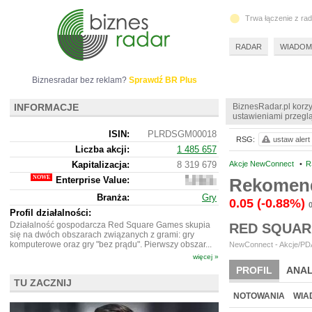
Trwa łączenie z ra
RADAR
WIADOM
Biznesradar bez reklam?
Sprawdź BR Plus
INFORMACJE
BiznesRadar.pl korzy
ustawieniami przeglą
ISIN:
PLRDSGM00018
RSG:
ustaw alert
Liczba akcji:
1 485 657
Kapitalizacja:
8 319 679
Akcje NewConnect
•
R
Enterprise Value:
Rekomend
7
880
Branża:
Gry
679
0.05
(-0.88%)
Profil działalności:
Działalność gospodarcza Red Square Games skupia
RED SQUAR
się na dwóch obszarach związanych z grami: gry
komputerowe oraz gry "bez prądu". Pierwszy obszar...
NewConnect - Akcje/PDA
więcej »
PROFIL
ANAL
TU ZACZNIJ
NOWE
BR LAB
NOTOWANIA
WIA