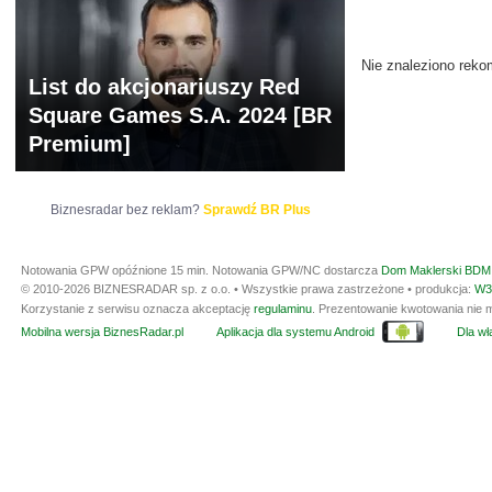
ARCHIWUM NOTO
Nie znaleziono reko
List do akcjonariuszy Red
Square Games S.A. 2024 [BR
Premium]
Biznesradar bez reklam?
Sprawdź BR Plus
Notowania GPW opóźnione 15 min.
Notowania GPW/NC dostarcza
Dom Maklerski BDM 
© 2010-2026 BIZNESRADAR sp. z o.o. • Wszystkie prawa zastrzeżone • produkcja:
W3
Korzystanie z serwisu oznacza akceptację
regulaminu
. Prezentowanie kwotowania nie m
Mobilna wersja BiznesRadar.pl
Aplikacja dla systemu Android
Dla wła