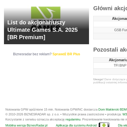
Główni akcj
Akcjona
List do akcjonariuszy
Ultimate Games S.A. 2025
GSB Fun
[BR Premium]
Pozostali ak
Biznesradar bez reklam?
Sprawdź BR Plus
Akcjonari
TFI BNP 
Uwaga!
Dane dotyczące p
publikacji ostatniej inform
Notowania GPW opóźnione 15 min.
Notowania GPW/NC dostarcza
Dom Maklerski BDM 
© 2010-2026 BIZNESRADAR sp. z o.o. • Wszystkie prawa zastrzeżone • produkcja:
W3
Korzystanie z serwisu oznacza akceptację
regulaminu
. Prezentowanie kwotowania nie m
Mobilna wersja BiznesRadar.pl
Aplikacja dla systemu Android
Dla wła