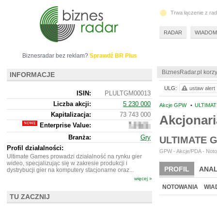
Trwa łączenie z ra
RADAR
WIADOM
Biznesradar bez reklam?
Sprawdź BR Plus
BiznesRadar.pl korzy
INFORMACJE
ULG:
ustaw alert
ISIN:
PLULTGM00013
Liczba akcji:
5 230 000
Akcje GPW
•
ULTIMAT
Kapitalizacja:
73 743 000
Akcjonar
Enterprise Value:
62
750
Branża:
Gry
ULTIMATE 
000
Profil działalności:
GPW - Akcje/PDA - Noto
Ultimate Games prowadzi działalność na rynku gier
wideo, specjalizując się w zakresie produkcji i
PROFIL
ANAL
dystrybucji gier na komputery stacjonarne oraz...
więcej »
NOTOWANIA
WIA
TU ZACZNIJ