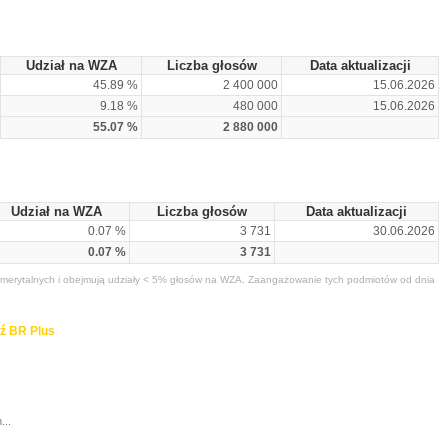
Udział na WZA
Liczba głosów
Data aktualizacji
45.89 %
2 400 000
15.06.2026
9.18 %
480 000
15.06.2026
55.07 %
2 880 000
Udział na WZA
Liczba głosów
Data aktualizacji
0.07 %
3 731
30.06.2026
0.07 %
3 731
merytalnych i obejmują udziały < 5% głosów na WZA. Zaangażowanie tych podmiotów od dnia
ź BR Plus
...