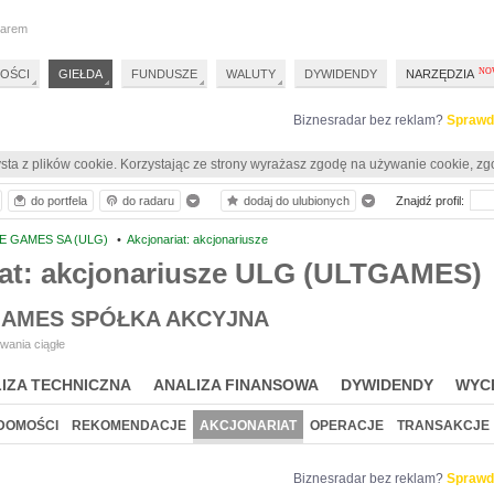
darem
OŚCI
GIEŁDA
FUNDUSZE
WALUTY
DYWIDENDY
NARZĘDZIA
Biznesradar bez reklam?
Sprawd
sta z plików cookie. Korzystając ze strony wyrażasz zgodę na używanie cookie, zg
do portfela
do radaru
dodaj do ulubionych
Znajdź profil:
E GAMES SA (ULG)
•
Akcjonariat: akcjonariusze
iat: akcjonariusze ULG (ULTGAMES)
GAMES SPÓŁKA AKCYJNA
wania ciągłe
IZA TECHNICZNA
ANALIZA FINANSOWA
DYWIDENDY
WYC
DOMOŚCI
REKOMENDACJE
AKCJONARIAT
OPERACJE
TRANSAKCJE
Biznesradar bez reklam?
Sprawd