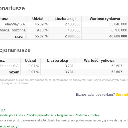
onariusze
riusz
Udział
Liczba akcji
Wartość rynkowa
PlayWay S.A.
45.89 %
2 400 000
33 840 000
dacja Rodzinna
9.18 %
480 000
6 768 000
razem
55.07 %
2 880 000
40 608 000
cjonariusze
usz
Udział
Liczba akcji
Wartość rynkowa
Paribas S.A.
0.07 %
3 731
52 607
razem
0.07 %
3 731
52 607
ozostałych akcjonariuszy pochodzą ze sprawozdań finansowych funduszy inwestycyjnych oraz e
acji mogło ulec zmianie.
Biznesradar bez reklam?
Sprawd
S.A.
media.pl
•
O nas
•
Polityka prywatności
•
Regulamin
•
Reklama
•
Kontakt
ogą służyć do zawierania jakichkolwiek transakcji, ani podejmowania decyzji inwestycyjnych
ścicieli witryn