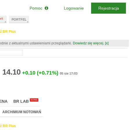
Pomoc
Logowanie
Rejestracja
PORTFEL
ź BR Plus
odnie z aktualnymi ustawieniami przeglądarki.
Dowiedz się więcej.
[x]
14.10
+0.10
(+0.71%)
05 sie 17:03
NOWE
ENA
BR LAB
ARCHIWUM NOTOWAŃ
ź BR Plus