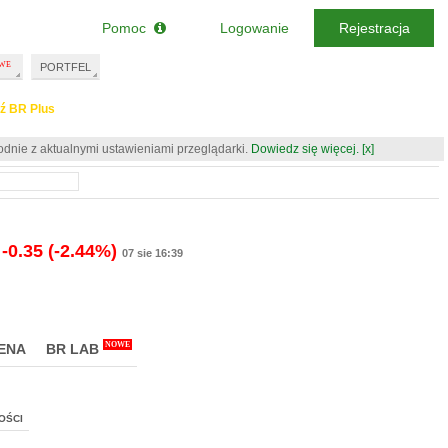
Pomoc
Logowanie
Rejestracja
PORTFEL
ź BR Plus
odnie z aktualnymi ustawieniami przeglądarki.
Dowiedz się więcej.
[x]
-0.35
(-2.44%)
07 sie 16:39
NOWE
ENA
BR LAB
OŚCI