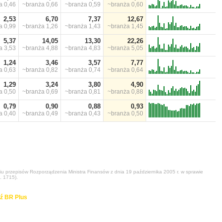
ża
0,46
~branża
0,66
~branża
0,59
~branża
0,60
2,53
6,70
7,37
12,67
ża
0,99
~branża
1,26
~branża
1,43
~branża
1,45
5,37
14,05
13,30
22,26
ża
3,53
~branża
4,88
~branża
4,83
~branża
5,05
1,24
3,46
3,57
7,77
ża
0,63
~branża
0,82
~branża
0,74
~branża
0,64
1,29
3,24
3,80
4,90
ża
0,50
~branża
0,69
~branża
0,81
~branża
0,88
0,79
0,90
0,88
0,93
ża
0,40
~branża
0,49
~branża
0,43
~branża
0,50
niu przepisów Rozporządzenia Ministra Finansów z dnia 19 października 2005 r. w sprawie
. 1715).
ź BR Plus