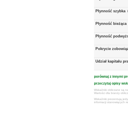
Płynność szybka
Płynność bieżąca
Płynność podwyż
Pokrycie zobowią
Udział kapitału p
porównaj z innymi pr
przeczytaj opisy ws
Wskaźniki obliczane są na
Wartości dla branży obli
Wskaźniki prezentują jed
informacji stanowiących r