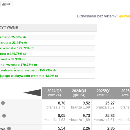
k/k
Biznesradar bez reklam?
Sprawd
ZYTYWNE
zrost o 25.60% r/r
wzrost o 23.44% r/r
 wzrost o 172.72% r/r
ost o 149.78% r/r
rost o 89.33% r/r
a: wzrost o 170.78% r/r
należnościami: wzrost o 159.79% r/r
ującego w aktywach: wzrost o 4.62% r/r
2024/Q3
2024/Q4
2025/Q1
2025
(wrz 24)
(gru 24)
(mar 25)
(cze 
8,70
9,52
25,27
~branża
1,73
~branża
1,69
~branża
1,59
~bran
a
9,05
9,73
25,82
~branża
1,83
~branża
1,69
~branża
1,61
~bran
owa
5,54
2,26
2,85