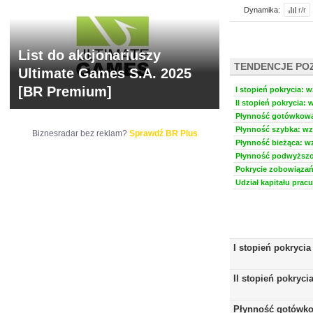
Dynamika:
r/r
List do akcjonariuszy
TENDENCJE PO
Ultimate Games S.A. 2025
[BR Premium]
I stopień pokrycia: w
II stopień pokrycia: 
Płynność gotówkowa:
Płynność szybka: wzr
Biznesradar bez reklam?
Sprawdź BR Plus
Płynność bieżąca: wz
Płynność podwyższon
Pokrycie zobowiązań 
Udział kapitału prac
I stopień pokrycia
II stopień pokryci
Płynność gotówk