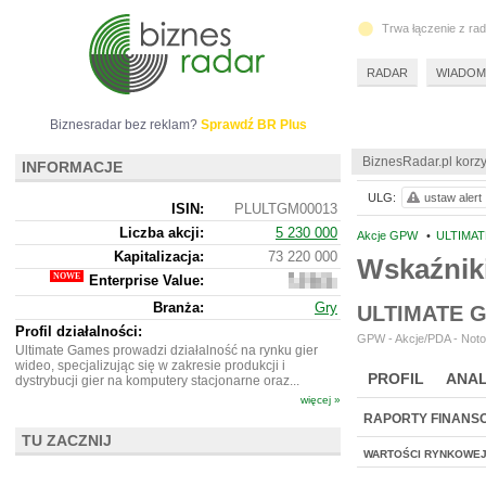
Trwa łączenie z ra
RADAR
WIADOM
Biznesradar bez reklam?
Sprawdź BR Plus
BiznesRadar.pl korzy
INFORMACJE
ULG:
ustaw alert
ISIN:
PLULTGM00013
Liczba akcji:
5 230 000
Akcje GPW
•
ULTIMAT
Kapitalizacja:
73 220 000
Wskaźnik
Enterprise Value:
62
227
Branża:
Gry
ULTIMATE 
000
Profil działalności:
GPW - Akcje/PDA - Noto
Ultimate Games prowadzi działalność na rynku gier
wideo, specjalizując się w zakresie produkcji i
PROFIL
ANAL
dystrybucji gier na komputery stacjonarne oraz...
więcej »
RAPORTY FINANS
TU ZACZNIJ
WARTOŚCI RYNKOWE