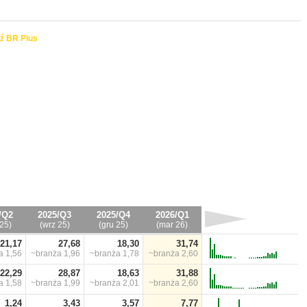
ź BR Plus
/Q2
2025/Q3
2025/Q4
2026/Q1
25)
(wrz 25)
(gru 25)
(mar 26)
21,17
27,68
18,30
31,74
ża
1,56
~branża
1,96
~branża
1,78
~branża
2,60
22,29
28,87
18,63
31,88
ża
1,58
~branża
1,99
~branża
2,01
~branża
2,60
1,24
3,43
3,57
7,77