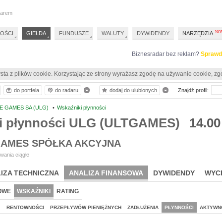
darem
OŚCI
GIEŁDA
FUNDUSZE
WALUTY
DYWIDENDY
NARZĘDZIA
Biznesradar bez reklam?
Sprawd
sta z plików cookie. Korzystając ze strony wyrażasz zgodę na używanie cookie, zg
do portfela
do radaru
dodaj do ulubionych
Znajdź profil:
E GAMES SA (ULG)
•
Wskaźniki płynności
i płynności ULG (ULTGAMES)
14.00
GAMES SPÓŁKA AKCYJNA
wania ciągłe
IZA TECHNICZNA
ANALIZA FINANSOWA
DYWIDENDY
WYC
OWE
WSKAŹNIKI
RATING
J
RENTOWNOŚCI
PRZEPŁYWÓW PIENIĘŻNYCH
ZADŁUŻENIA
PŁYNNOŚCI
AKTYWN