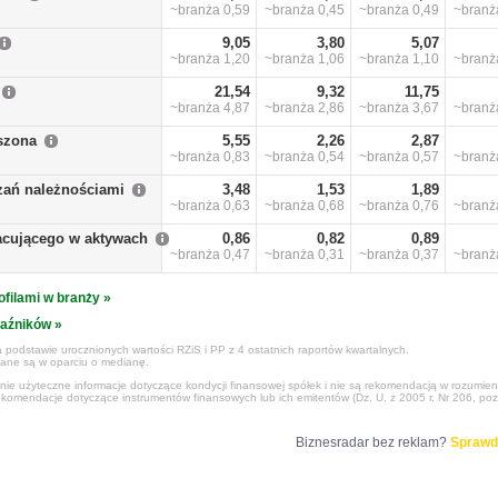
~branża
0,59
~branża
0,45
~branża
0,49
~bran
9,05
3,80
5,07
~branża
1,20
~branża
1,06
~branża
1,10
~bran
21,54
9,32
11,75
~branża
4,87
~branża
2,86
~branża
3,67
~bran
szona
5,55
2,26
2,87
~branża
0,83
~branża
0,54
~branża
0,57
~bran
zań należnościami
3,48
1,53
1,89
~branża
0,63
~branża
0,68
~branża
0,76
~bran
racującego w aktywach
0,86
0,82
0,89
~branża
0,47
~branża
0,31
~branża
0,37
~bran
ofilami w branży »
kaźników »
 podstawie urocznionych wartości RZiS i PP z 4 ostatnich raportów kwartalnych.
czane są w oparciu o medianę.
ynie użyteczne informacje dotyczące kondycji finansowej spółek i nie są rekomendacją w rozumie
ekomendacje dotyczące instrumentów finansowych lub ich emitentów (Dz. U. z 2005 r. Nr 206, poz
Biznesradar bez reklam?
Sprawd