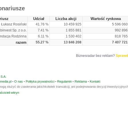
onariusze
riusz
Udział
Liczba akcji
Wartość rynkowa
Łukasz Rosiński
41.76 %
10 459 925
5 596 060
binvest Sp. z o.o.
7.41 %
1 855 881
992 896
ndacja Rodzinna
6.11 %
1 530 402
818 765
razem
55.27 %
13 846 208
7 407 721
Biznesradar bez reklam?
Sprawd
S.A.
media.pl
•
O nas
•
Polityka prywatności
•
Regulamin
•
Reklama
•
Kontakt
ogą służyć do zawierania jakichkolwiek transakcji, ani podejmowania decyzji inwestycyjnych
ścicieli witryn