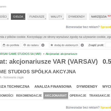
darem
OŚCI
GIEŁDA
FUNDUSZE
WALUTY
DYWIDENDY
NARZĘDZIA
Biznesradar bez reklam?
Sprawd
sta z plików cookie. Korzystając ze strony wyrażasz zgodę na używanie cookie, zg
do portfela
do radaru
dodaj do ulubionych
Znajdź profil:
ARSAV GAME STUDIOS SA (VAR)
•
Akcjonariat: akcjonariusze
at: akcjonariusze VAR (VARSAV)
0.
ME STUDIOS SPÓŁKA AKCYJNA
 - Notowania ciągłe
IZA TECHNICZNA
ANALIZA FINANSOWA
DYWIDENDY
WYC
DOMOŚCI
REKOMENDACJE
AKCJONARIAT
OPERACJE
TRANSAKCJE
Biznesradar bez reklam?
Sprawd