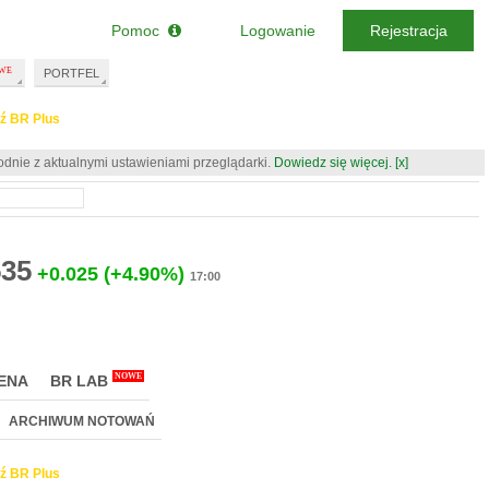
Pomoc
Logowanie
Rejestracja
PORTFEL
ź BR Plus
odnie z aktualnymi ustawieniami przeglądarki.
Dowiedz się więcej.
[x]
535
+0.025
(+4.90%)
17:00
NOWE
ENA
BR LAB
ARCHIWUM NOTOWAŃ
ź BR Plus