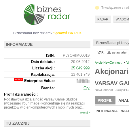
Trwa łączenie z ra
RADAR
WIADOM
Biznesradar bez reklam?
Sprawdź BR Plus
BiznesRadar.pl korzy
INFORMACJE
VAR:
ustaw alert
ISIN:
PLYORIM00019
Data debiutu:
20.06.2012
Akcje NewConnect
•
V
Liczba akcji:
25 049 999
Akcjonari
Kapitalizacja:
13 401 749
Enterprise Value:
13
VARSAV GA
047
Branża:
Gry
749
NewConnect - Akcje/PDA
Profil działalności:
Podstawowa działalność Varsav Game Studios
PROFIL
ANAL
(wcześniej Your Image) koncentruje się na realizacji
projektów w gier komputerowych i mobilnych oraz...
NOTOWANIA
WIA
więcej »
TU ZACZNIJ