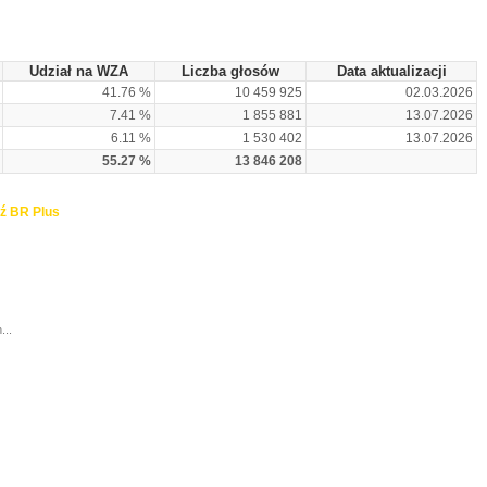
Udział na WZA
Liczba głosów
Data aktualizacji
41.76 %
10 459 925
02.03.2026
7.41 %
1 855 881
13.07.2026
6.11 %
1 530 402
13.07.2026
55.27 %
13 846 208
ź BR Plus
...