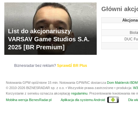
Główni akcj
Akcjona
List do akcjonariuszy
Biola
VARSAV Game Studios S.A.
DUC Fu
2025 [BR Premium]
Biznesradar bez reklam?
Sprawdź BR Plus
Notowania GPW opóźnione 15 min.
Notowania GPW/NC dostarcza
Dom Maklerski BDM 
© 2010-2026 BIZNESRADAR sp. z o.o. • Wszystkie prawa zastrzeżone • produkcja:
W3
Korzystanie z serwisu oznacza akceptację
regulaminu
. Prezentowanie kwotowania nie m
Mobilna wersja BiznesRadar.pl
Aplikacja dla systemu Android
Dla wła