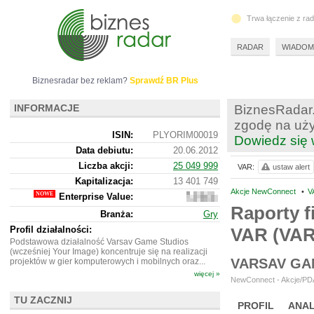
Trwa łączenie z ra
RADAR
WIADOM
Biznesradar bez reklam?
Sprawdź BR Plus
INFORMACJE
BiznesRadar.
zgodę na uży
ISIN:
PLYORIM00019
Dowiedz się 
Data debiutu:
20.06.2012
Liczba akcji:
25 049 999
VAR:
ustaw alert
Kapitalizacja:
13 401 749
Akcje NewConnect
•
V
Enterprise Value:
13
047
Raporty f
Branża:
Gry
749
Profil działalności:
VAR (VA
Podstawowa działalność Varsav Game Studios
(wcześniej Your Image) koncentruje się na realizacji
VARSAV GA
projektów w gier komputerowych i mobilnych oraz...
więcej »
NewConnect - Akcje/PDA
TU ZACZNIJ
PROFIL
ANAL