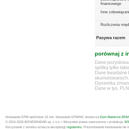
finansowego
Inne zobowiązan
Rozliczenia mię
Pasywa razem
porównaj z i
Dane pozyskiwan
spółka tylko taki
Dane kwartalne 
skumulowanych.
Dynamika zmian d
Dane w tys. PLN
Notowania GPW opóźnione 15 min.
Notowania GPW/NC dostarcza
Dom Maklerski BDM 
© 2010-2026 BIZNESRADAR sp. z o.o. • Wszystkie prawa zastrzeżone • produkcja:
W3
Korzystanie z serwisu oznacza akceptację
regulaminu
. Prezentowanie kwotowania nie m