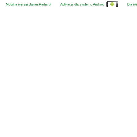
Mobilna wersja BiznesRadar.pl
Aplikacja dla systemu Android
Dla wła