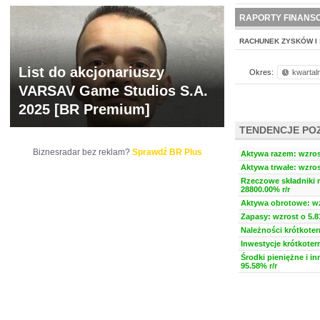
NOWE
BR LAB
RAPORTY FINANS
RACHUNEK ZYSKÓW I 
List do akcjonariuszy
Okres:
kwartal
VARSAV Game Studios S.A.
2025 [BR Premium]
TENDENCJE PO
Biznesradar bez reklam?
Sprawdź BR Plus
Aktywa razem: wzrost
Aktywa trwałe: wzros
Rzeczowe składniki 
28800.00% r/r
Aktywa obrotowe: wzr
Zapasy: wzrost o 5.8
Należności krótkoter
Inwestycje krótkoter
Środki pieniężne i i
95.58% r/r