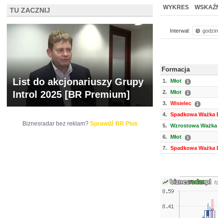
NOWE
BR LAB
WYKRES
WSKAŹN
TU ZACZNIJ
Interwał:
godzi
Formacja
List do akcjonariuszy Grupy
1.
Młot
Introl 2025 [BR Premium]
2.
Młot
3.
Wisielec
4.
Spadkowa Ważka D
Biznesradar bez reklam?
Sprawdź BR Plus
5.
Wzrostowa Ważka 
6.
Młot
7.
Spadkowa Ważka D