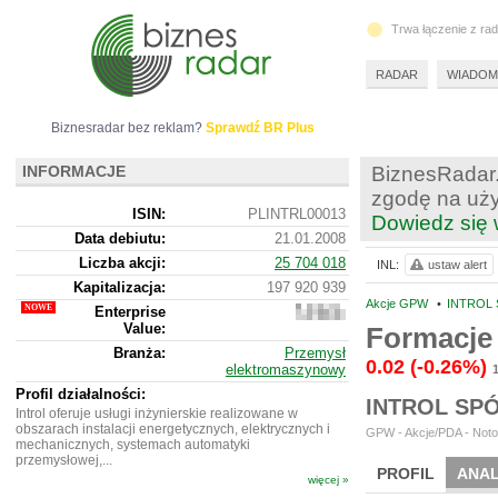
Trwa łączenie z ra
RADAR
WIADOM
Biznesradar bez reklam?
Sprawdź BR Plus
INFORMACJE
BiznesRadar.
zgodę na uży
ISIN:
PLINTRL00013
Dowiedz się 
Data debiutu:
21.01.2008
Liczba akcji:
25 704 018
INL:
ustaw alert
Kapitalizacja:
197 920 939
Akcje GPW
•
INTROL S
Enterprise
241
Value:
403
Formacje 
939
Branża:
Przemysł
0.02
(-0.26%)
elektromaszynowy
Profil działalności:
INTROL SP
Introl oferuje usługi inżynierskie realizowane w
obszarach instalacji energetycznych, elektrycznych i
GPW - Akcje/PDA - Noto
mechanicznych, systemach automatyki
przemysłowej,...
PROFIL
ANAL
więcej »