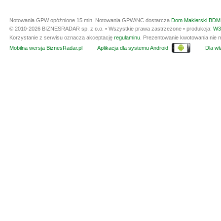
Notowania GPW opóźnione 15 min.
Notowania GPW/NC dostarcza
Dom Maklerski BDM 
© 2010-2026 BIZNESRADAR sp. z o.o. • Wszystkie prawa zastrzeżone • produkcja:
W3
Korzystanie z serwisu oznacza akceptację
regulaminu
. Prezentowanie kwotowania nie m
Mobilna wersja BiznesRadar.pl
Aplikacja dla systemu Android
Dla wła