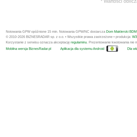
* Wartości oblic
Notowania GPW opóźnione 15 min.
Notowania GPW/NC dostarcza
Dom Maklerski BDM 
© 2010-2026 BIZNESRADAR sp. z o.o. • Wszystkie prawa zastrzeżone • produkcja:
W3
Korzystanie z serwisu oznacza akceptację
regulaminu
. Prezentowanie kwotowania nie m
Mobilna wersja BiznesRadar.pl
Aplikacja dla systemu Android
Dla wła