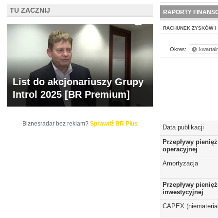
NOWE
TU ZACZNIJ
BR LAB
RAPORTY FINANS
RACHUNEK ZYSKÓW I 
Okres:
kwartal
List do akcjonariuszy Grupy
Introl 2025 [BR Premium]
Biznesradar bez reklam?
Sprawdź BR Plus
Data publikacji
Przepływy pienięż
operacyjnej
Amortyzacja
Przepływy pienięż
inwestycyjnej
CAPEX (niematerial