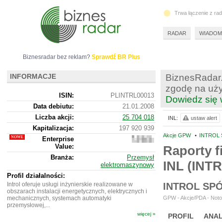
Trwa łączenie z ra
RADAR
WIADOM
Biznesradar bez reklam?
Sprawdź BR Plus
INFORMACJE
BiznesRadar.
zgodę na uży
ISIN:
PLINTRL00013
Dowiedz się 
Data debiutu:
21.01.2008
Liczba akcji:
25 704 018
INL:
ustaw alert
Kapitalizacja:
197 920 939
Akcje GPW
•
INTROL S
Enterprise
241
Value:
403
Raporty f
939
Branża:
Przemysł
INL (INT
elektromaszynowy
Profil działalności:
Introl oferuje usługi inżynierskie realizowane w
INTROL SP
obszarach instalacji energetycznych, elektrycznych i
mechanicznych, systemach automatyki
GPW - Akcje/PDA - Noto
przemysłowej,...
więcej »
PROFIL
ANAL