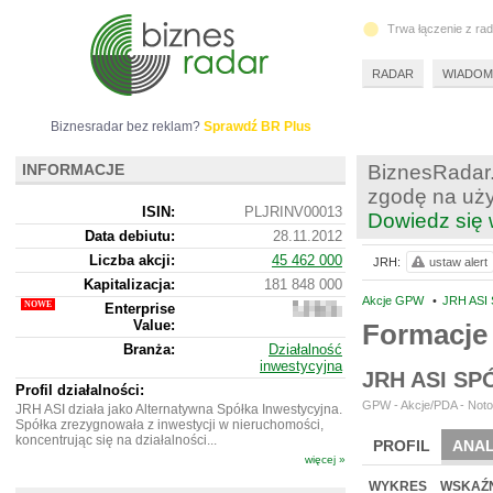
Trwa łączenie z ra
RADAR
WIADOM
Biznesradar bez reklam?
Sprawdź BR Plus
INFORMACJE
BiznesRadar.
zgodę na uży
ISIN:
PLJRINV00013
Dowiedz się 
Data debiutu:
28.11.2012
Liczba akcji:
45 462 000
JRH:
ustaw alert
Kapitalizacja:
181 848 000
Akcje GPW
•
JRH ASI
Enterprise
181
Value:
774
Formacje 
000
Branża:
Działalność
inwestycyjna
JRH ASI S
Profil działalności:
GPW - Akcje/PDA - Noto
JRH ASI działa jako Alternatywna Spółka Inwestycyjna.
Spółka zrezygnowała z inwestycji w nieruchomości,
koncentrując się na działalności...
PROFIL
ANAL
więcej »
NOWE
BR LAB
WYKRES
WSKAŹN