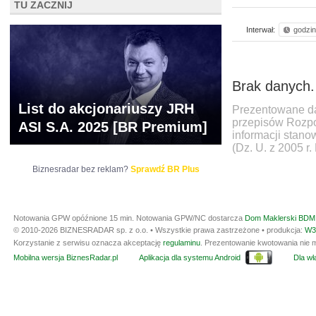
TU ZACZNIJ
Interwał:
godzi
Brak danych.
List do akcjonariuszy JRH
Prezentowane da
przepisów Rozpo
ASI S.A. 2025 [BR Premium]
informacji stan
(Dz. U. z 2005 r.
Biznesradar bez reklam?
Sprawdź BR Plus
Notowania GPW opóźnione 15 min.
Notowania GPW/NC dostarcza
Dom Maklerski BDM 
© 2010-2026 BIZNESRADAR sp. z o.o. • Wszystkie prawa zastrzeżone • produkcja:
W3
Korzystanie z serwisu oznacza akceptację
regulaminu
. Prezentowanie kwotowania nie m
Mobilna wersja BiznesRadar.pl
Aplikacja dla systemu Android
Dla wła