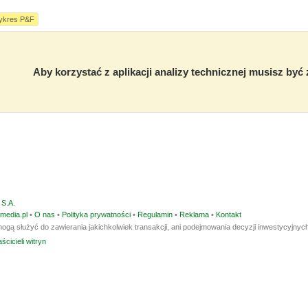
ykres P&F
Aby korzystać z aplikacji analizy technicznej musisz by
S.A.
media.pl
•
O nas
•
Polityka prywatności
•
Regulamin
•
Reklama
•
Kontakt
ogą służyć do zawierania jakichkolwiek transakcji, ani podejmowania decyzji inwestycyjnych
ścicieli witryn