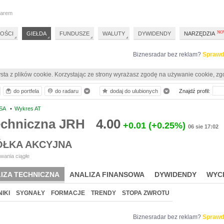
darem
OŚCI
GIEŁDA
FUNDUSZE
WALUTY
DYWIDENDY
NARZĘDZIA
Biznesradar bez reklam?
Sprawd
sta z plików cookie. Korzystając ze strony wyrażasz zgodę na używanie cookie, zg
do portfela
do radaru
dodaj do ulubionych
Znajdź profil:
 SA
•
Wykres AT
techniczna JRH
4.00
+0.01
(+0.25%)
06 sie 17:02
PÓŁKA AKCYJNA
wania ciągłe
IZA TECHNICZNA
ANALIZA FINANSOWA
DYWIDENDY
WYC
IKI
SYGNAŁY
FORMACJE
TRENDY
STOPA ZWROTU
Biznesradar bez reklam?
Sprawd