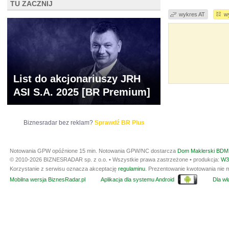
TU ZACZNIJ
wykres AT
w
List do akcjonariuszy JRH
ASI S.A. 2025 [BR Premium]
Biznesradar bez reklam?
Sprawdź BR Plus
Notowania GPW opóźnione 15 min.
Notowania GPW/NC dostarcza
Dom Maklerski BDM 
© 2010-2026 BIZNESRADAR sp. z o.o. • Wszystkie prawa zastrzeżone • produkcja:
W3
Korzystanie z serwisu oznacza akceptację
regulaminu
. Prezentowanie kwotowania nie m
Mobilna wersja BiznesRadar.pl
Aplikacja dla systemu Android
Dla wła