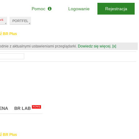
Pomoc
Logowanie
Rejestracja
PORTFEL
ź BR Plus
odnie z aktualnymi ustawieniami przeglądarki.
Dowiedz się więcej.
[x]
NOWE
ENA
BR LAB
ź BR Plus