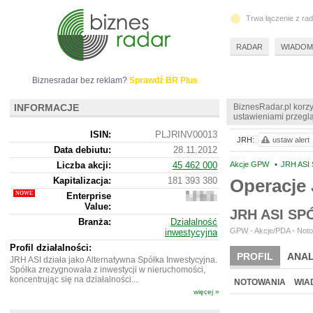
Trwa łączenie z ra
RADAR
WIADOM
Biznesradar bez reklam?
Sprawdź BR Plus
INFORMACJE
BiznesRadar.pl korzy
ustawieniami przeglą
ISIN:
PLJRINV00013
JRH:
ustaw alert
Data debiutu:
28.11.2012
Liczba akcji:
45 462 000
Akcje GPW
•
JRH ASI
Kapitalizacja:
181 393 380
Operacje
Enterprise
181
Value:
319
JRH ASI S
380
Branża:
Działalność
GPW - Akcje/PDA - Noto
inwestycyjna
Profil działalności:
PROFIL
ANAL
JRH ASI działa jako Alternatywna Spółka Inwestycyjna.
Spółka zrezygnowała z inwestycji w nieruchomości,
NOWE
BR LAB
koncentrując się na działalności...
NOTOWANIA
WIA
więcej »
ARCHIWUM NOTO