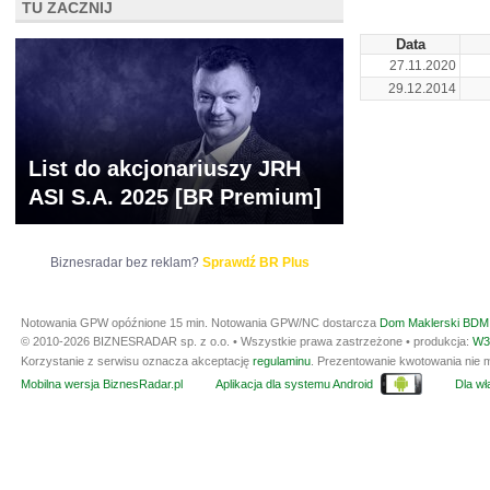
TU ZACZNIJ
Data
27.11.2020
29.12.2014
List do akcjonariuszy JRH
ASI S.A. 2025 [BR Premium]
Biznesradar bez reklam?
Sprawdź BR Plus
Notowania GPW opóźnione 15 min.
Notowania GPW/NC dostarcza
Dom Maklerski BDM 
© 2010-2026 BIZNESRADAR sp. z o.o. • Wszystkie prawa zastrzeżone • produkcja:
W3
Korzystanie z serwisu oznacza akceptację
regulaminu
. Prezentowanie kwotowania nie m
Mobilna wersja BiznesRadar.pl
Aplikacja dla systemu Android
Dla wła