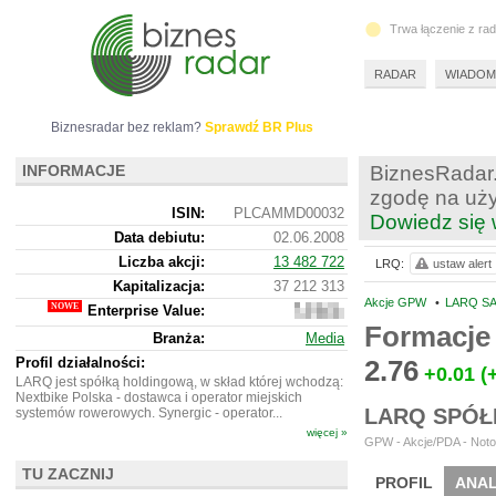
Trwa łączenie z ra
RADAR
WIADOM
Biznesradar bez reklam?
Sprawdź BR Plus
INFORMACJE
BiznesRadar.
zgodę na uży
ISIN:
PLCAMMD00032
Dowiedz się 
Data debiutu:
02.06.2008
Liczba akcji:
13 482 722
LRQ:
ustaw alert
Kapitalizacja:
37 212 313
Akcje GPW
•
LARQ SA
Enterprise Value:
49
942
Formacje 
Branża:
Media
313
Profil działalności:
2.76
+0.01
(
LARQ jest spółką holdingową, w skład której wchodzą:
Nextbike Polska - dostawca i operator miejskich
LARQ SPÓŁ
systemów rowerowych. Synergic - operator...
więcej »
GPW - Akcje/PDA - Noto
TU ZACZNIJ
PROFIL
ANAL