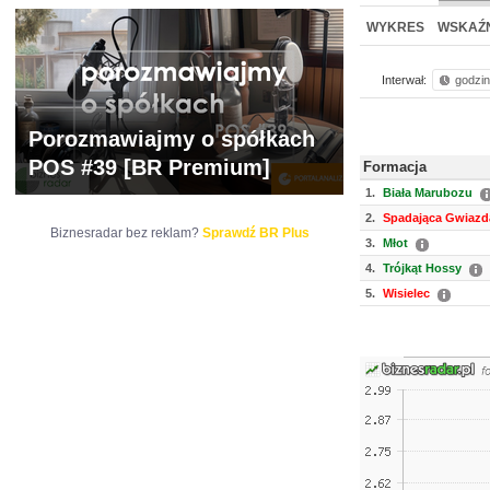
NOWE
BR LAB
WYKRES
WSKAŹN
Interwał:
godzi
Porozmawiajmy o spółkach
POS #39 [BR Premium]
Formacja
1.
Biała Marubozu
2.
Spadająca Gwiazd
Biznesradar bez reklam?
Sprawdź BR Plus
3.
Młot
4.
Trójkąt Hossy
5.
Wisielec