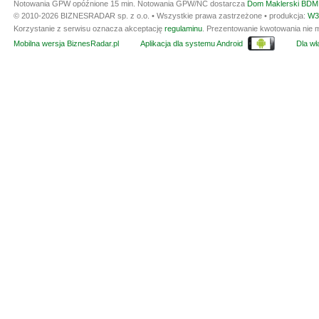
Notowania GPW opóźnione 15 min.
Notowania GPW/NC dostarcza
Dom Maklerski BDM 
© 2010-2026 BIZNESRADAR sp. z o.o. • Wszystkie prawa zastrzeżone • produkcja:
W3
Korzystanie z serwisu oznacza akceptację
regulaminu
. Prezentowanie kwotowania nie m
Mobilna wersja BiznesRadar.pl
Aplikacja dla systemu Android
Dla wła