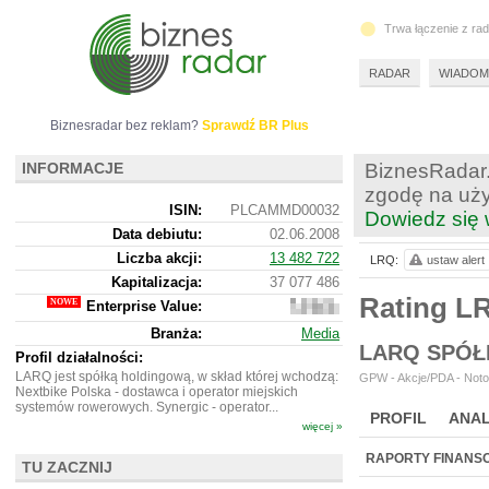
Trwa łączenie z ra
RADAR
WIADOM
Biznesradar bez reklam?
Sprawdź BR Plus
INFORMACJE
BiznesRadar.
zgodę na uży
ISIN:
PLCAMMD00032
Dowiedz się 
Data debiutu:
02.06.2008
Liczba akcji:
13 482 722
LRQ:
ustaw alert
Kapitalizacja:
37 077 486
Rating L
Enterprise Value:
49
807
Branża:
Media
486
LARQ SPÓŁ
Profil działalności:
LARQ jest spółką holdingową, w skład której wchodzą:
GPW - Akcje/PDA - Noto
Nextbike Polska - dostawca i operator miejskich
systemów rowerowych. Synergic - operator...
PROFIL
ANAL
więcej »
NOWE
BR LAB
RAPORTY FINANS
TU ZACZNIJ