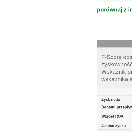
porównaj z i
F-Score opi
zyskowność,
Wskaźnik pr
wskaźnika ś
Zysk netto
Dodatni przepływ
Wzrost ROA
Jakość zysku