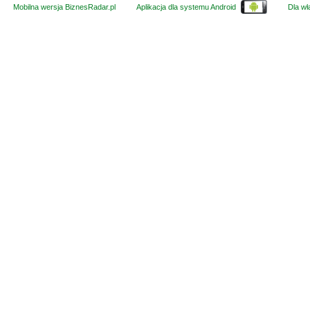
Mobilna wersja BiznesRadar.pl
Aplikacja dla systemu Android
Dla wła