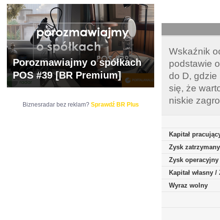
Wskaźnik oc
Porozmawiajmy o spółkach
podstawie o
POS #39 [BR Premium]
do D, gdzie
się, że war
niskie zagr
Biznesradar bez reklam?
Sprawdź BR Plus
Kapitał pracując
Zysk zatrzymany
Zysk operacyjny
Kapitał własny 
Wyraz wolny