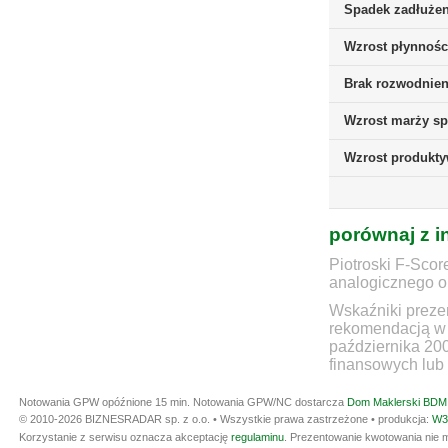
Spadek zadłużen
Wzrost płynnośc
Brak rozwodnieni
Wzrost marży sp
Wzrost produkt
porównaj z i
Piotroski F-Scor
analogicznego ok
Wskaźniki prezen
rekomendacją w 
października 20
finansowych lub 
Notowania GPW opóźnione 15 min.
Notowania GPW/NC dostarcza
Dom Maklerski BDM 
© 2010-2026 BIZNESRADAR sp. z o.o. • Wszystkie prawa zastrzeżone • produkcja:
W3
Korzystanie z serwisu oznacza akceptację
regulaminu
. Prezentowanie kwotowania nie m