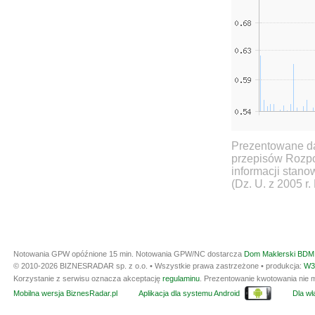
Prezentowane da
przepisów Rozpo
informacji stan
(Dz. U. z 2005 r.
Notowania GPW opóźnione 15 min.
Notowania GPW/NC dostarcza
Dom Maklerski BDM 
© 2010-2026 BIZNESRADAR sp. z o.o. • Wszystkie prawa zastrzeżone • produkcja:
W3
Korzystanie z serwisu oznacza akceptację
regulaminu
. Prezentowanie kwotowania nie m
Mobilna wersja BiznesRadar.pl
Aplikacja dla systemu Android
Dla wła