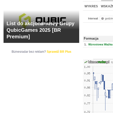
NOWE
BR LAB
WYKRES
WSKAŹN
Interwał:
godzi
List do akcjonariuszy Grupy
QubicGames 2025 [BR
Premium]
Formacja
1.
Wzrostowa Ważka 
Biznesradar bez reklam?
Sprawdź BR Plus