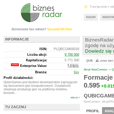
Trwa łączenie z ra
RADAR
WIADOM
Biznesradar bez reklam?
Sprawdź BR Plus
INFORMACJE
BiznesRadar.
zgodę na uży
ISIN:
PLQBCGM00018
Dowiedz się 
Liczba akcji:
9 700 000
Kapitalizacja:
5 771 500
QUB:
ustaw alert
Enterprise Value:
2
562
Akcje NewConnect
•
Q
Branża:
Gry
500
Formacje
Profil działalności:
QubicGames jest studiem developerskim zajmującym
0.595
+0.01
się tworzeniem gier komputerowych. Działalność
obejmuje produkcję gier na platformy mobilne,
konsole...
QUBICGAME
więcej »
NewConnect - Akcje/PDA
TU ZACZNIJ
PROFIL
ANAL