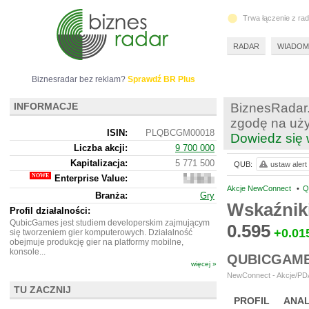
Trwa łączenie z ra
RADAR
WIADOM
Biznesradar bez reklam?
Sprawdź BR Plus
INFORMACJE
BiznesRadar.
zgodę na uży
ISIN:
PLQBCGM00018
Dowiedz się 
Liczba akcji:
9 700 000
Kapitalizacja:
5 771 500
QUB:
ustaw alert
Enterprise Value:
2
562
Akcje NewConnect
•
Q
Branża:
Gry
500
Wskaźnik
Profil działalności:
QubicGames jest studiem developerskim zajmującym
0.595
+0.01
się tworzeniem gier komputerowych. Działalność
obejmuje produkcję gier na platformy mobilne,
konsole...
QUBICGAME
więcej »
NewConnect - Akcje/PDA
TU ZACZNIJ
PROFIL
ANAL