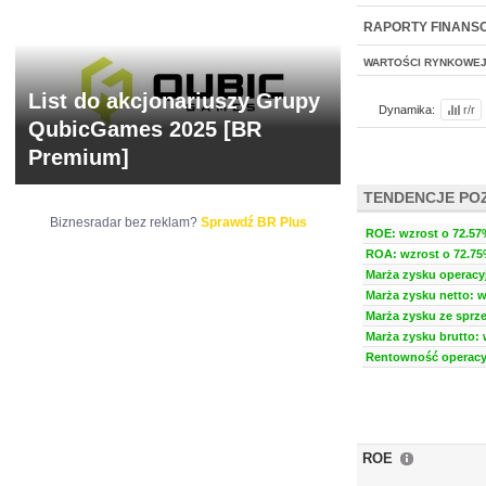
NOWE
BR LAB
RAPORTY FINANS
WARTOŚCI RYNKOWE
List do akcjonariuszy Grupy
Dynamika:
r/r
QubicGames 2025 [BR
Premium]
TENDENCJE PO
Biznesradar bez reklam?
Sprawdź BR Plus
ROE: wzrost o 72.57%
ROA: wzrost o 72.75%
Marża zysku operacyj
Marża zysku netto: w
Marża zysku ze sprze
Marża zysku brutto: 
Rentowność operacyj
ROE