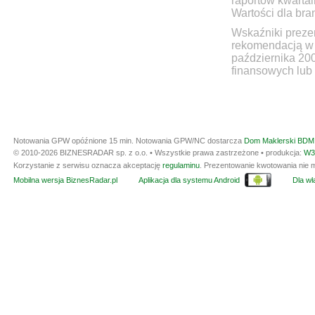
raportów kwartal
Wartości dla bra
Wskaźniki prezen
rekomendacją w 
października 20
finansowych lub 
Notowania GPW opóźnione 15 min.
Notowania GPW/NC dostarcza
Dom Maklerski BDM 
© 2010-2026 BIZNESRADAR sp. z o.o. • Wszystkie prawa zastrzeżone • produkcja:
W3
Korzystanie z serwisu oznacza akceptację
regulaminu
. Prezentowanie kwotowania nie m
Mobilna wersja BiznesRadar.pl
Aplikacja dla systemu Android
Dla wła