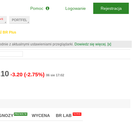
Pomoc
Logowanie
Rejestracja
PORTFEL
ź BR Plus
odnie z aktualnymi ustawieniami przeglądarki.
Dowiedz się więcej.
[x]
.10
-3.20
(-2.75%)
06 sie 17:02
PREMIUM
NOWE
GNOZY
WYCENA
BR LAB