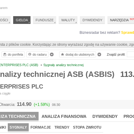
darem
OŚCI
GIEŁDA
FUNDUSZE
WALUTY
DYWIDENDY
NARZĘDZIA
Biznesradar bez reklam?
Sprawd
sta z plików cookie. Korzystając ze strony wyrażasz zgodę na używanie cookie, zg
do portfela
do radaru
dodaj do ulubionych
Znajdź profil:
ENTERPRISES PLC (ASB)
•
Sygnały analizy technicznej
nalizy technicznej ASB (ASBIS)
113
TERPRISES PLC
 ciągłe
114.90
Otwarcia:
(+1.59%)
06:30
IZA TECHNICZNA
ANALIZA FINANSOWA
DYWIDENDY
PRO
IKI
SYGNAŁY
FORMACJE
TRENDY
STOPA ZWROTU