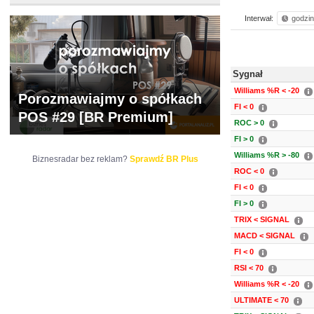
Interwał:
godzi
Sygnał
Williams %R < -20
Porozmawiajmy o spółkach
FI < 0
POS #29 [BR Premium]
ROC > 0
FI > 0
Williams %R > -80
Biznesradar bez reklam?
Sprawdź BR Plus
ROC < 0
FI < 0
FI > 0
TRIX < SIGNAL
MACD < SIGNAL
FI < 0
RSI < 70
Williams %R < -20
ULTIMATE < 70