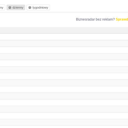
nny
dzienny
tygodniowy
Biznesradar bez reklam?
Sprawd