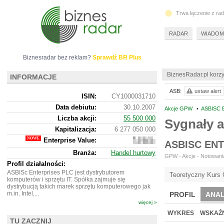
Trwa łączenie z ra
RADAR
WIADOM
Biznesradar bez reklam?
Sprawdź BR Plus
BiznesRadar.pl korzy
INFORMACJE
ASB:
ustaw alert
ISIN:
CY1000031710
Data debiutu:
30.10.2007
Akcje GPW
•
ASBISC 
Liczba akcji:
55 500 000
Sygnały a
Kapitalizacja:
6 277 050 000
Enterprise Value:
6
ASBISC EN
256
Branża:
Handel hurtowy
514
GPW - Akcje - Notowania
223
Profil działalności:
ASBISc Enterprises PLC jest dystrybutorem
Teoretyczny Kurs 
komputerów i sprzętu IT. Spółka zajmuje się
dystrybucją takich marek sprzętu komputerowego jak
m.in. Intel,...
PROFIL
ANAL
więcej »
WYKRES
WSKAŹN
TU ZACZNIJ