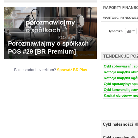
WYCENA
BR 
RAPORTY FINANS
WARTOŚCI RYNKOWE
Dynamika:
r/r
Porozmawiajmy o spółkach
POS #29 [BR Premium]
TENDENCJE PO
Cykl zobowiązań: spa
Biznesradar bez reklam?
Sprawdź BR Plus
Rotacja majątku obro
Rotacja majątku ogół
Cykl operacyjny: spa
Cykl konwersji gotów
Kapitał obrotowy net
Cykl należności
Cykl zapasów