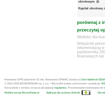
obrotowym
Kapitał obrotowy 
porównaj z i
przeczytaj o
Wartości dla bra
Wskaźniki prezen
rekomendacją w 
października 20
finansowych lub 
Notowania GPW opóźnione 15 min.
Notowania GPW/NC dostarcza
Dom Maklerski BDM 
© 2010-2026 BIZNESRADAR sp. z o.o. • Wszystkie prawa zastrzeżone • produkcja:
W3
Korzystanie z serwisu oznacza akceptację
regulaminu
. Prezentowanie kwotowania nie m
Mobilna wersja BiznesRadar.pl
Aplikacja dla systemu Android
Dla wła