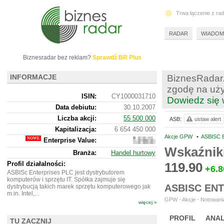
Trwa łączenie z ra
RADAR
WIADOM
Biznesradar bez reklam?
Sprawdź BR Plus
INFORMACJE
BiznesRadar.
zgodę na uży
ISIN:
CY1000031710
Dowiedz się 
Data debiutu:
30.10.2007
Liczba akcji:
55 500 000
ASB:
ustaw alert
Kapitalizacja:
6 654 450 000
Akcje GPW
•
ASBISC 
Enterprise Value:
6
633
Wskaźnik
Branża:
Handel hurtowy
914
223
Profil działalności:
119.90
+6.8
ASBISc Enterprises PLC jest dystrybutorem
komputerów i sprzętu IT. Spółka zajmuje się
ASBISC EN
dystrybucją takich marek sprzętu komputerowego jak
m.in. Intel,...
GPW - Akcje - Notowania
więcej »
PROFIL
ANAL
TU ZACZNIJ