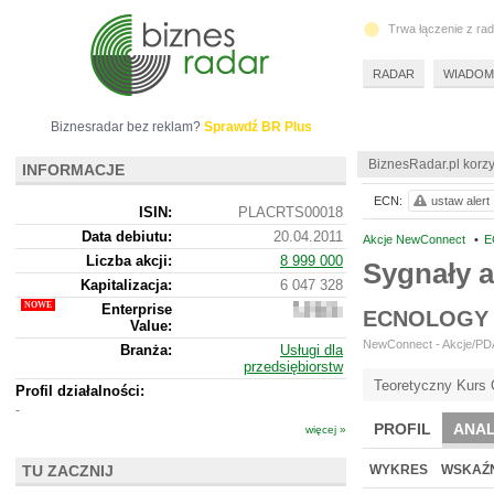
Trwa łączenie z ra
RADAR
WIADOM
Biznesradar bez reklam?
Sprawdź BR Plus
BiznesRadar.pl korzy
INFORMACJE
ECN:
ustaw alert
ISIN:
PLACRTS00018
Data debiutu:
20.04.2011
Akcje NewConnect
•
E
Liczba akcji:
8 999 000
Sygnały 
Kapitalizacja:
6 047 328
Enterprise
5
ECNOLOGY 
Value:
304
328
NewConnect - Akcje/PDA 
Branża:
Usługi dla
przedsiębiorstw
Teoretyczny Kurs 
Profil działalności:
-
PROFIL
ANAL
więcej »
TU ZACZNIJ
WYKRES
WSKAŹN