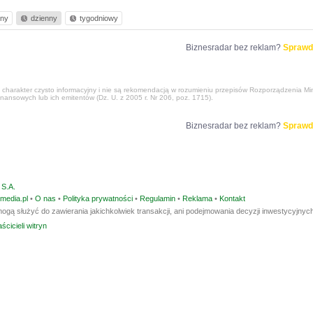
nny
dzienny
tygodniowy
Biznesradar bez reklam?
Sprawd
harakter czysto informacyjny i nie są rekomendacją w rozumieniu przepisów Rozporządzenia Mini
nansowych lub ich emitentów (Dz. U. z 2005 r. Nr 206, poz. 1715).
Biznesradar bez reklam?
Sprawd
S.A.
media.pl
•
O nas
•
Polityka prywatności
•
Regulamin
•
Reklama
•
Kontakt
ogą służyć do zawierania jakichkolwiek transakcji, ani podejmowania decyzji inwestycyjnych
ścicieli witryn