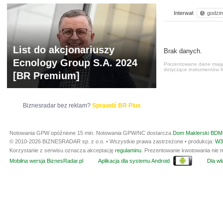
Interwał:
godzi
List do akcjonariuszy
Brak danych.
Ecnology Group S.A. 2024
Prezentowane dane mają c
dotyczące instrumentów fi
[BR Premium]
Biznesradar bez reklam?
Sprawdź BR Plus
Notowania GPW opóźnione 15 min.
Notowania GPW/NC dostarcza
Dom Maklerski BDM 
© 2010-2026 BIZNESRADAR sp. z o.o. • Wszystkie prawa zastrzeżone • produkcja:
W3
Korzystanie z serwisu oznacza akceptację
regulaminu
. Prezentowanie kwotowania nie m
Mobilna wersja BiznesRadar.pl
Aplikacja dla systemu Android
Dla wła