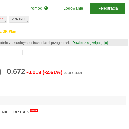
Pomoc
Logowanie
Rejestracja
PORTFEL
ź BR Plus
odnie z aktualnymi ustawieniami przeglądarki.
Dowiedz się więcej.
[x]
)
0.672
-0.018
(-2.61%)
03 cze 16:01
NOWE
ENA
BR LAB