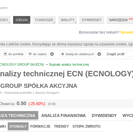
darem
OŚCI
GIEŁDA
FUNDUSZE
WALUTY
DYWIDENDY
NARZĘDZIA
Biznesradar bez reklam?
Sprawd
sta z plików cookie. Korzystając ze strony wyrażasz zgodę na używanie cookie, zg
do portfela
do radaru
dodaj do ulubionych
Znajdź profil:
CNOLOGY GROUP SA (ECN)
•
Sygnały analizy technicznej
analizy technicznej ECN (ECNOLOGY
GROUP SPÓŁKA AKCYJNA
- Notowania jednolite z dwoma fixingami
0.50
Otwarcia:
(-25.60%)
13:30
IZA TECHNICZNA
ANALIZA FINANSOWA
DYWIDENDY
WYC
IKI
SYGNAŁY
FORMACJE
TRENDY
STOPA ZWROTU