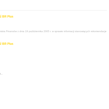
ź BR Plus
stra Finansów z dnia 19 października 2005 r. w sprawie informacji stanowiących rekomendacje
ź BR Plus
...