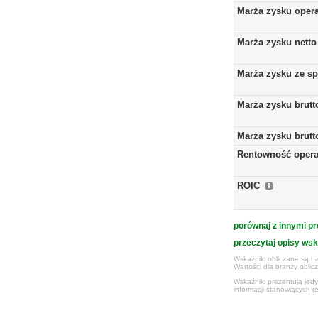
Marża zysku oper
Marża zysku netto
Marża zysku ze s
Marża zysku brutt
Marża zysku brutt
Rentowność opera
ROIC
porównaj z innymi pr
przeczytaj opisy ws
Wskaźniki obliczane są na
Wartości dla branży obli
Wskaźniki prezentują jed
informacji stanowiących r