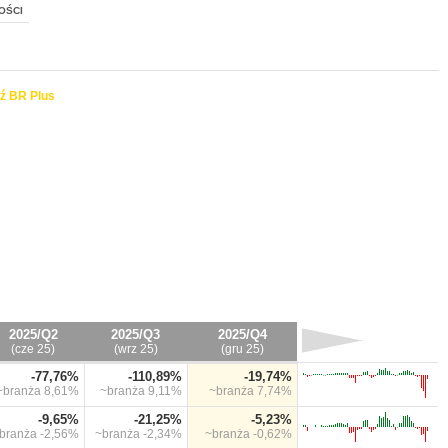
OŚCI
ź BR Plus
2025/Q2
2025/Q3
2025/Q4
(cze 25)
(wrz 25)
(gru 25)
-77,76%
-110,89%
-19,74%
~branża
8,61%
~branża
9,11%
~branża
7,74%
-9,65%
-21,25%
-5,23%
branża
-2,56%
~branża
-2,34%
~branża
-0,62%