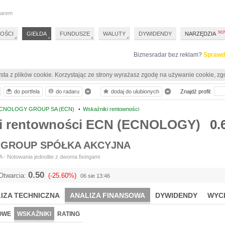
darem
OŚCI
GIEŁDA
FUNDUSZE
WALUTY
DYWIDENDY
NARZĘDZIA
Biznesradar bez reklam?
Sprawd
sta z plików cookie. Korzystając ze strony wyrażasz zgodę na używanie cookie, zg
do portfela
do radaru
dodaj do ulubionych
Znajdź profil:
CNOLOGY GROUP SA (ECN)
•
Wskaźniki rentowności
i rentowności ECN (ECNOLOGY)
0.
GROUP SPÓŁKA AKCYJNA
- Notowania jednolite z dwoma fixingami
0.50
Otwarcia:
(-25.60%)
06 sie 13:46
IZA TECHNICZNA
ANALIZA FINANSOWA
DYWIDENDY
WYC
OWE
WSKAŹNIKI
RATING