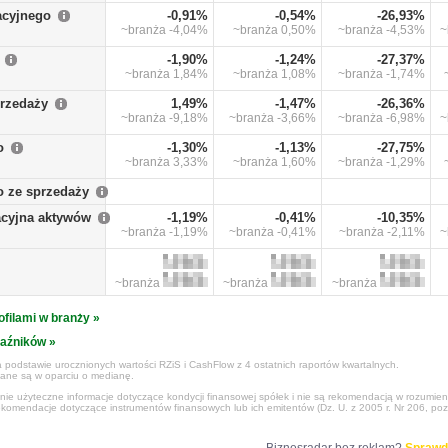
acyjnego
-0,91%
-0,54%
-26,93%
~branża
-4,04%
~branża
0,50%
~branża
-4,53%
~
-1,90%
-1,24%
-27,37%
~branża
1,84%
~branża
1,08%
~branża
-1,74%
przedaży
1,49%
-1,47%
-26,36%
~branża
-9,18%
~branża
-3,66%
~branża
-6,98%
~
o
-1,30%
-1,13%
-27,75%
~branża
3,33%
~branża
1,60%
~branża
-1,29%
o ze sprzedaży
cyjna aktywów
-1,19%
-0,41%
-10,35%
~branża
-1,19%
~branża
-0,41%
~branża
-2,11%
~
~branża
~branża
~branża
ofilami w branży »
kaźników »
 podstawie urocznionych wartości RZiS i CashFlow z 4 ostatnich raportów kwartalnych.
czane są w oparciu o medianę.
ynie użyteczne informacje dotyczące kondycji finansowej spółek i nie są rekomendacją w rozumie
ekomendacje dotyczące instrumentów finansowych lub ich emitentów (Dz. U. z 2005 r. Nr 206, poz