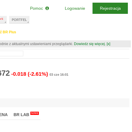
Pomoc
Logowanie
Rejestracja
PORTFEL
ź BR Plus
odnie z aktualnymi ustawieniami przeglądarki.
Dowiedz się więcej.
[x]
672
-0.018
(-2.61%)
03 cze 16:01
NOWE
ENA
BR LAB