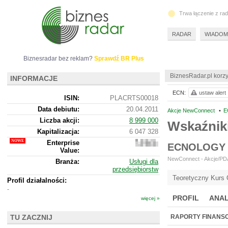
Trwa łączenie z ra
RADAR
WIADOM
Biznesradar bez reklam?
Sprawdź BR Plus
BiznesRadar.pl korzy
INFORMACJE
ECN:
ustaw alert
ISIN:
PLACRTS00018
Data debiutu:
20.04.2011
Akcje NewConnect
•
E
Liczba akcji:
8 999 000
Wskaźnik
Kapitalizacja:
6 047 328
Enterprise
5
ECNOLOGY 
Value:
304
328
NewConnect - Akcje/PDA 
Branża:
Usługi dla
przedsiębiorstw
Teoretyczny Kurs 
Profil działalności:
-
PROFIL
ANAL
więcej »
TU ZACZNIJ
RAPORTY FINANS