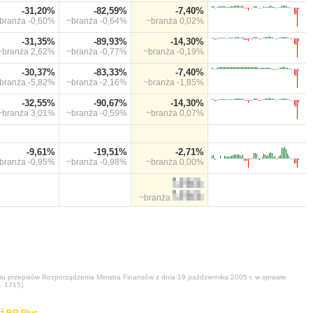
-31,20%
-82,59%
-7,40%
branża
-0,60%
~branża
-0,64%
~branża
0,02%
-31,35%
-89,93%
-14,30%
~branża
2,62%
~branża
-0,77%
~branża
-0,19%
-30,37%
-83,33%
-7,40%
branża
-5,82%
~branża
-2,16%
~branża
-1,85%
-32,55%
-90,67%
-14,30%
~branża
3,01%
~branża
-0,59%
~branża
0,07%
-9,61%
-19,51%
-2,71%
branża
-0,95%
~branża
-0,98%
~branża
0,00%
~branża
niu przepisów Rozporządzenia Ministra Finansów z dnia 19 października 2005 r. w sprawie
. 1715).