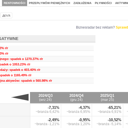
J
RENTOWNOŚCI
PRZEPŁYWÓW PIENIĘŻNYCH
ZADŁUŻENIA
PŁYNNOŚCI
AKTYWN
k/k
Biznesradar bez reklam?
Sprawd
GATYWNE
2% r/r
3% r/r
jnego: spadek o 1270.37% r/r
padek o 1053.23% r/r
daży: spadek o 403.40% r/r
spadek o 1165.49% r/r
na aktywów: spadek o 560.98% r/r
2024/Q3
2024/Q4
2025/Q1
(wrz 24)
(gru 24)
(mar 25)
-7,31%
-4,37%
-65,21%
~branża
6,42%
~branża
6,95%
~branża
6,91%
-2,49%
-0,95%
-10,52%
~branża
-1,21%
~branża
1,20%
~branża
-5,14%
~