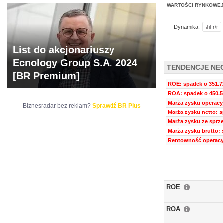
WARTOŚCI RYNKOWE
Dynamika:
r/r
List do akcjonariuszy
Ecnology Group S.A. 2024
TENDENCJE NE
[BR Premium]
ROE: spadek o 351.7
ROA: spadek o 450.5
Marża zysku operacy
Biznesradar bez reklam?
Sprawdź BR Plus
Marża zysku netto: s
Marża zysku ze sprze
Marża zysku brutto: 
Rentowność operacyj
ROE
ROA