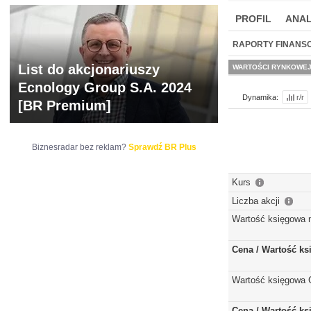
PROFIL
ANAL
NOWE
BR LAB
RAPORTY FINANS
List do akcjonariuszy
WARTOŚCI RYNKOWE
Ecnology Group S.A. 2024
Dynamika:
r/r
[BR Premium]
Biznesradar bez reklam?
Sprawdź BR Plus
Kurs
Liczba akcji
Wartość księgowa 
Cena / Wartość k
Wartość księgowa 
Cena / Wartość k