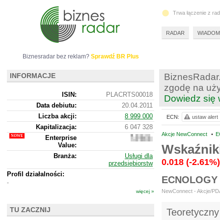
Trwa łączenie z ra
RADAR
WIADOM
Biznesradar bez reklam?
Sprawdź BR Plus
INFORMACJE
BiznesRadar.
zgodę na uży
ISIN:
PLACRTS00018
Dowiedz się 
Data debiutu:
20.04.2011
Liczba akcji:
8 999 000
ECN:
ustaw alert
Kapitalizacja:
6 047 328
Akcje NewConnect
•
E
Enterprise
5
Value:
304
Wskaźnik
328
Branża:
Usługi dla
0.018
(-2.61%)
przedsiębiorstw
Profil działalności:
ECNOLOGY 
-
NewConnect - Akcje/PDA 
więcej »
TU ZACZNIJ
Teoretyczny