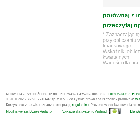
porównaj z i
przeczytaj o
* Zaznaczając tę
przy obliczaniu 
finansowego.
Wskaźniki oblicz
kwartalnych.
Wartości dla bra
Notowania GPW opóźnione 15 min.
Notowania GPW/NC dostarcza
Dom Maklerski BDM 
© 2010-2026 BIZNESRADAR sp. z o.o. • Wszystkie prawa zastrzeżone • produkcja:
W3
Korzystanie z serwisu oznacza akceptację
regulaminu
. Prezentowanie kwotowania nie m
Mobilna wersja BiznesRadar.pl
Aplikacja dla systemu Android
Dla wła