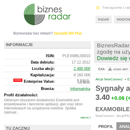
Trwa łączenie z ra
RADAR
WIADOM
Biznesradar bez reklam?
Sprawdź BR Plus
INFORMACJE
BiznesRadar.
zgodę na uży
ISIN:
PLEXMBL00010
Dowiedz się 
Data debiutu:
17.12.2012
Liczba akcji:
2 400 000
EXA:
ustaw alert
Kapitalizacja:
8 160 000
Akcje NewConnect
•
E
Enterprise Value:
5
141
Sygnały 
Branża:
Informatyka
000
Profil działalności:
3.40
+0.06
(
Głównym obszarem działalności Examobile jest
projektowanie i tworzenie aplikacji, gier oraz stron
EXAMOBILE
internetowych na urządzenia mobilne. Spółka
zajmuje...
NewConnect - Akcje/PDA
więcej »
PROFIL
ANAL
TU ZACZNIJ