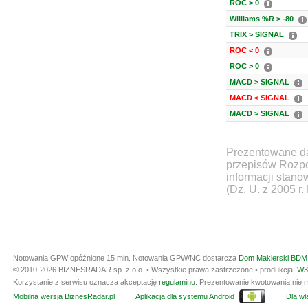
ROC > 0
Williams %R > -80
TRIX > SIGNAL
ROC < 0
ROC > 0
MACD > SIGNAL
MACD < SIGNAL
MACD > SIGNAL
Prezentowane da
przepisów Rozpo
informacji stan
(Dz. U. z 2005 r.
Notowania GPW opóźnione 15 min.
Notowania GPW/NC dostarcza
Dom Maklerski BDM 
© 2010-2026 BIZNESRADAR sp. z o.o. • Wszystkie prawa zastrzeżone • produkcja:
W3
Korzystanie z serwisu oznacza akceptację
regulaminu
. Prezentowanie kwotowania nie m
Mobilna wersja BiznesRadar.pl
Aplikacja dla systemu Android
Dla wła