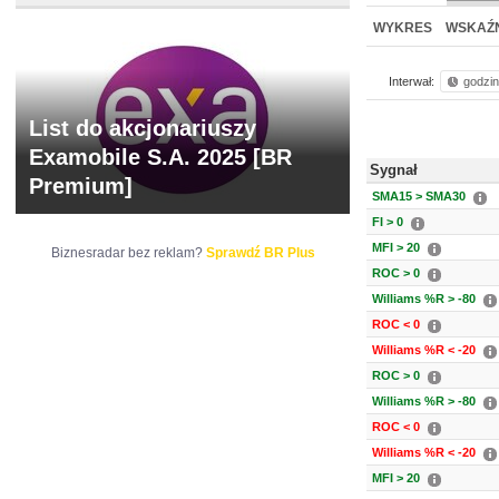
NOWE
BR LAB
WYKRES
WSKAŹN
Interwał:
godzi
List do akcjonariuszy
Examobile S.A. 2025 [BR
Sygnał
Premium]
SMA15 > SMA30
FI > 0
MFI > 20
Biznesradar bez reklam?
Sprawdź BR Plus
ROC > 0
Williams %R > -80
ROC < 0
Williams %R < -20
ROC > 0
Williams %R > -80
ROC < 0
Williams %R < -20
MFI > 20