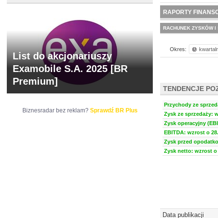
NOWE
BR LAB
RAPORTY FINANS
RACHUNEK ZYSKÓW I 
Okres:
kwartal
List do akcjonariuszy
Examobile S.A. 2025 [BR
Premium]
TENDENCJE PO
Przychody ze sprzeda
Biznesradar bez reklam?
Sprawdź BR Plus
Zysk ze sprzedaży: w
Zysk operacyjny (EBI
EBITDA: wzrost o 28.
Zysk przed opodatko
Zysk netto: wzrost o 
Data publikacji