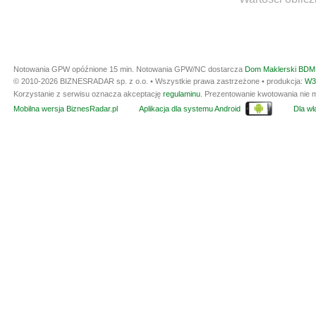
Notowania GPW opóźnione 15 min.
Notowania GPW/NC dostarcza
Dom Maklerski BDM 
© 2010-2026 BIZNESRADAR sp. z o.o. • Wszystkie prawa zastrzeżone • produkcja:
W3
Korzystanie z serwisu oznacza akceptację
regulaminu
. Prezentowanie kwotowania nie m
Mobilna wersja BiznesRadar.pl
Aplikacja dla systemu Android
Dla wła