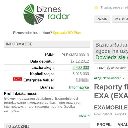
Trwa łączenie z ra
RADAR
WIADOM
Biznesradar bez reklam?
Sprawdź BR Plus
INFORMACJE
BiznesRadar.
zgodę na uży
ISIN:
PLEXMBL00010
Dowiedz się 
Data debiutu:
17.12.2012
Liczba akcji:
2 400 000
EXA:
ustaw alert
Kapitalizacja:
8 016 000
Akcje NewConnect
•
E
Enterprise Value:
4
997
Raporty f
Branża:
Informatyka
000
Profil działalności:
EXA (EX
Głównym obszarem działalności Examobile jest
projektowanie i tworzenie aplikacji, gier oraz stron
EXAMOBILE
internetowych na urządzenia mobilne. Spółka
zajmuje...
NewConnect - Akcje/PDA
więcej »
PROFIL
ANAL
TU ZACZNIJ