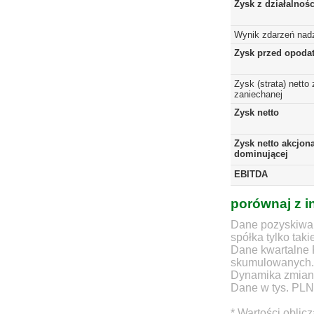
Zysk z działalnoś
Wynik zdarzeń nad
Zysk przed opoda
Zysk (strata) netto 
zaniechanej
Zysk netto
Zysk netto akcjona
dominującej
EBITDA
porównaj z i
Dane pozyskiwan
spółka tylko taki
Dane kwartalne 
skumulowanych.
Dynamika zmian d
Dane w tys. PLN
* Wartości oblic