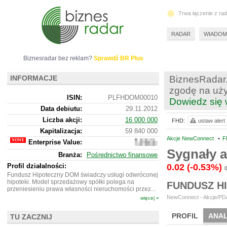
Trwa łączenie z ra
RADAR
WIADOM
Biznesradar bez reklam?
Sprawdź BR Plus
INFORMACJE
BiznesRadar.
zgodę na uży
ISIN:
PLFHDOM00010
Dowiedz się 
Data debiutu:
29.11.2012
Liczba akcji:
16 000 000
FHD:
ustaw alert
Kapitalizacja:
59 840 000
Akcje NewConnect
•
F
Enterprise Value:
59
940
Sygnały 
Branża:
Pośrednictwo finansowe
000
Profil działalności:
0.02
(-0.53%)
Fundusz Hipoteczny DOM świadczy usługi odwróconej
hipoteki. Model sprzedażowy spółki polega na
FUNDUSZ H
przeniesieniu prawa własności nieruchomości przez...
NewConnect - Akcje/PDA
więcej »
PROFIL
ANAL
TU ZACZNIJ