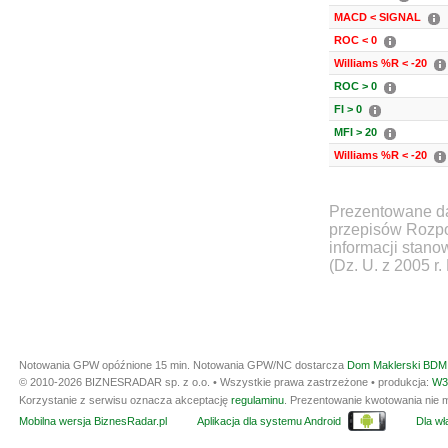
MACD < SIGNAL
ROC < 0
Williams %R < -20
ROC > 0
FI > 0
MFI > 20
Williams %R < -20
Prezentowane da
przepisów Rozpo
informacji stan
(Dz. U. z 2005 r.
Notowania GPW opóźnione 15 min.
Notowania GPW/NC dostarcza
Dom Maklerski BDM 
© 2010-2026 BIZNESRADAR sp. z o.o. • Wszystkie prawa zastrzeżone • produkcja:
W3
Korzystanie z serwisu oznacza akceptację
regulaminu
. Prezentowanie kwotowania nie m
Mobilna wersja BiznesRadar.pl
Aplikacja dla systemu Android
Dla wła