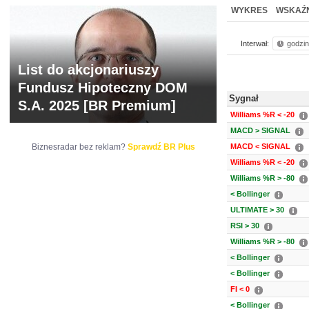
NOWE
BR LAB
WYKRES
WSKAŹN
Interwał:
godzi
List do akcjonariuszy
Fundusz Hipoteczny DOM
Sygnał
S.A. 2025 [BR Premium]
Williams %R < -20
MACD > SIGNAL
Biznesradar bez reklam?
Sprawdź BR Plus
MACD < SIGNAL
Williams %R < -20
Williams %R > -80
< Bollinger
ULTIMATE > 30
RSI > 30
Williams %R > -80
< Bollinger
< Bollinger
FI < 0
< Bollinger