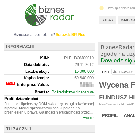
Trwa łączenie z ra
RADAR
WIADOM
Biznesradar bez reklam?
Sprawdź BR Plus
INFORMACJE
BiznesRadar.
zgodę na uży
ISIN:
PLFHDOM00010
Dowiedz się 
Data debiutu:
29.11.2012
Liczba akcji:
16 000 000
FHD:
ustaw alert
Kapitalizacja:
59 840 000
Wycena 
Enterprise Value:
59
940
Branża:
Pośrednictwo finansowe
000
FUNDUSZ H
Profil działalności:
Fundusz Hipoteczny DOM świadczy usługi odwróconej
NewConnect - Akcje/PDA
hipoteki. Model sprzedażowy spółki polega na
przeniesieniu prawa własności nieruchomości przez...
PROFIL
ANAL
więcej »
NOWE
BR LAB
TU ZACZNIJ