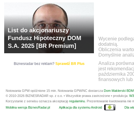
List do akcjonariuszy
Fundusz Hipoteczny DOM
Wycenie podlegaj
dodatnią.
S.A. 2025 [BR Premium]
Obliczenia warto
Domyślnie anali
Analiza porówna
Biznesradar bez reklam?
Sprawdź BR Plus
jest rekomendac
października 20
finansowych lub 
Notowania GPW opóźnione 15 min.
Notowania GPW/NC dostarcza
Dom Maklerski BDM 
© 2010-2026 BIZNESRADAR sp. z o.o. • Wszystkie prawa zastrzeżone • produkcja:
W3
Korzystanie z serwisu oznacza akceptację
regulaminu
. Prezentowanie kwotowania nie m
Mobilna wersja BiznesRadar.pl
Aplikacja dla systemu Android
Dla wła