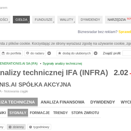
darem
OŚCI
GIEŁDA
FUNDUSZE
WALUTY
DYWIDENDY
NARZĘDZIA
Biznesradar bez reklam?
Sprawd
sta z plików cookie. Korzystając ze strony wyrażasz zgodę na używanie cookie, zg
do portfela
do radaru
dodaj do ulubionych
Znajdź profil:
ENERATIONIS.AI SA (IFA)
•
Sygnały analizy technicznej
nalizy technicznej IFA (INFRA)
2.02
NIS.AI SPÓŁKA AKCYJNA
 - Notowania ciągłe
IZA TECHNICZNA
ANALIZA FINANSOWA
DYWIDENDY
WYC
IKI
SYGNAŁY
FORMACJE
TRENDY
STOPA ZWROTU
nny
dzienny
tygodniowy