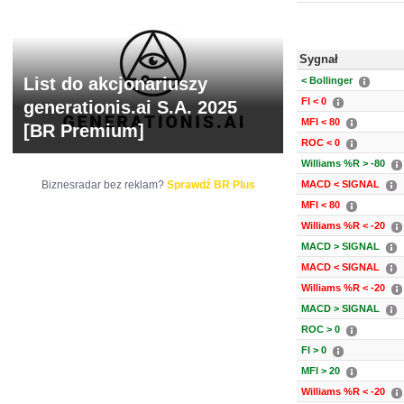
Sygnał
List do akcjonariuszy
< Bollinger
FI < 0
generationis.ai S.A. 2025
MFI < 80
[BR Premium]
ROC < 0
Williams %R > -80
Biznesradar bez reklam?
Sprawdź BR Plus
MACD < SIGNAL
MFI < 80
Williams %R < -20
MACD > SIGNAL
MACD < SIGNAL
Williams %R < -20
MACD > SIGNAL
ROC > 0
FI > 0
MFI > 20
Williams %R < -20