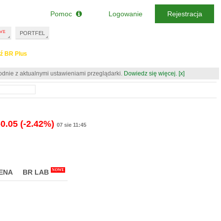
Pomoc
Logowanie
Rejestracja
PORTFEL
ź BR Plus
odnie z aktualnymi ustawieniami przeglądarki.
Dowiedz się więcej.
[x]
-0.05
(-2.42%)
07 sie 11:45
NOWE
ENA
BR LAB