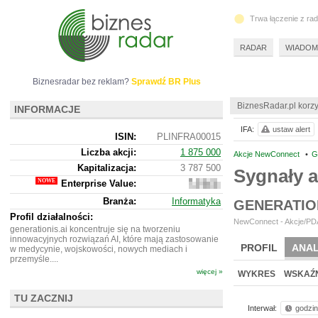
Trwa łączenie z ra
RADAR
WIADOM
Biznesradar bez reklam?
Sprawdź BR Plus
BiznesRadar.pl korzy
INFORMACJE
IFA:
ustaw alert
ISIN:
PLINFRA00015
Liczba akcji:
1 875 000
Akcje NewConnect
•
G
Kapitalizacja:
3 787 500
Sygnały a
Enterprise Value:
3
562
Branża:
Informatyka
GENERATIO
500
Profil działalności:
NewConnect - Akcje/PDA
generationis.ai koncentruje się na tworzeniu
innowacyjnych rozwiązań AI, które mają zastosowanie
PROFIL
ANAL
w medycynie, wojskowości, nowych mediach i
przemyśle....
więcej »
WYKRES
WSKAŹN
TU ZACZNIJ
Interwał:
godzi