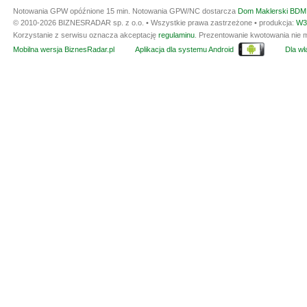
Notowania GPW opóźnione 15 min.
Notowania GPW/NC dostarcza
Dom Maklerski BDM 
© 2010-2026 BIZNESRADAR sp. z o.o. • Wszystkie prawa zastrzeżone • produkcja:
W3
Korzystanie z serwisu oznacza akceptację
regulaminu
. Prezentowanie kwotowania nie m
Mobilna wersja BiznesRadar.pl
Aplikacja dla systemu Android
Dla wła