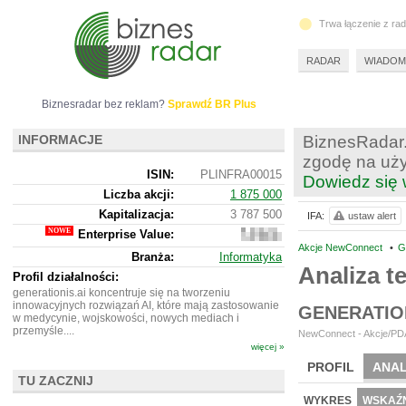
Trwa łączenie z ra
RADAR
WIADOM
Biznesradar bez reklam?
Sprawdź BR Plus
INFORMACJE
BiznesRadar.
zgodę na uży
ISIN:
PLINFRA00015
Dowiedz się 
Liczba akcji:
1 875 000
Kapitalizacja:
3 787 500
IFA:
ustaw alert
Enterprise Value:
3
562
Akcje NewConnect
•
G
Branża:
Informatyka
500
Analiza t
Profil działalności:
generationis.ai koncentruje się na tworzeniu
innowacyjnych rozwiązań AI, które mają zastosowanie
GENERATIO
w medycynie, wojskowości, nowych mediach i
przemyśle....
NewConnect - Akcje/PDA
więcej »
PROFIL
ANAL
TU ZACZNIJ
NOWE
BR LAB
WYKRES
WSKAŹN