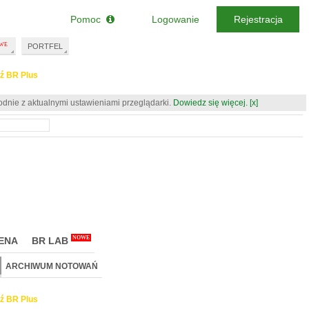
Pomoc
Logowanie
Rejestracja
PORTFEL
ź BR Plus
odnie z aktualnymi ustawieniami przeglądarki.
Dowiedz się więcej.
[x]
NOWE
ENA
BR LAB
ARCHIWUM NOTOWAŃ
ź BR Plus