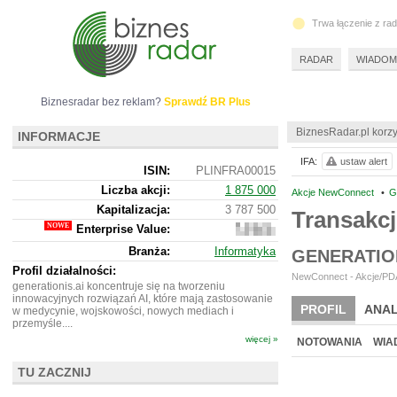
Trwa łączenie z ra
RADAR
WIADOM
Biznesradar bez reklam?
Sprawdź BR Plus
BiznesRadar.pl korzy
INFORMACJE
IFA:
ustaw alert
ISIN:
PLINFRA00015
Liczba akcji:
1 875 000
Akcje NewConnect
•
G
Kapitalizacja:
3 787 500
Transakcj
Enterprise Value:
3
562
Branża:
Informatyka
GENERATIO
500
Profil działalności:
NewConnect - Akcje/PDA
generationis.ai koncentruje się na tworzeniu
innowacyjnych rozwiązań AI, które mają zastosowanie
PROFIL
ANAL
w medycynie, wojskowości, nowych mediach i
przemyśle....
więcej »
NOTOWANIA
WIA
TU ZACZNIJ