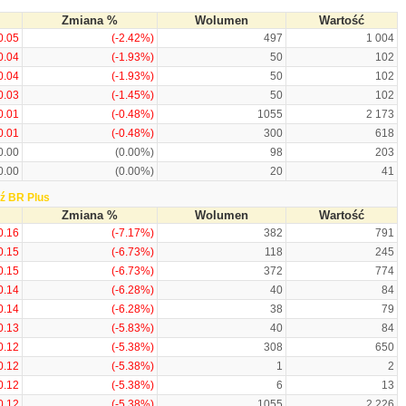
Zmiana %
Wolumen
Wartość
0.05
(-2.42%)
497
1 004
0.04
(-1.93%)
50
102
0.04
(-1.93%)
50
102
0.03
(-1.45%)
50
102
0.01
(-0.48%)
1055
2 173
0.01
(-0.48%)
300
618
0.00
(0.00%)
98
203
0.00
(0.00%)
20
41
ź BR Plus
Zmiana %
Wolumen
Wartość
0.16
(-7.17%)
382
791
0.15
(-6.73%)
118
245
0.15
(-6.73%)
372
774
0.14
(-6.28%)
40
84
0.14
(-6.28%)
38
79
0.13
(-5.83%)
40
84
0.12
(-5.38%)
308
650
0.12
(-5.38%)
1
2
0.12
(-5.38%)
6
13
0.12
(-5.38%)
1055
2 226