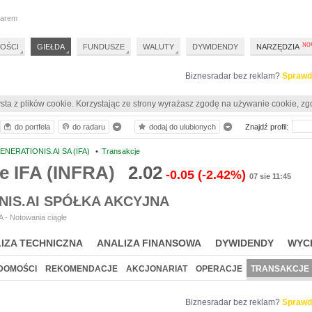
darem
OŚCI
GIEŁDA
FUNDUSZE
WALUTY
DYWIDENDY
NARZĘDZIA
Biznesradar bez reklam?
Sprawd
sta z plików cookie. Korzystając ze strony wyrażasz zgodę na używanie cookie, zg
do portfela
do radaru
dodaj do ulubionych
Znajdź profil:
ENERATIONIS.AI SA (IFA)
•
Transakcje
e IFA (INFRA)
2.02
-0.05
(-2.42%)
07 sie 11:45
NIS.AI SPÓŁKA AKCYJNA
 - Notowania ciągłe
IZA TECHNICZNA
ANALIZA FINANSOWA
DYWIDENDY
WYC
DOMOŚCI
REKOMENDACJE
AKCJONARIAT
OPERACJE
TRANSAKCJE
Biznesradar bez reklam?
Sprawd