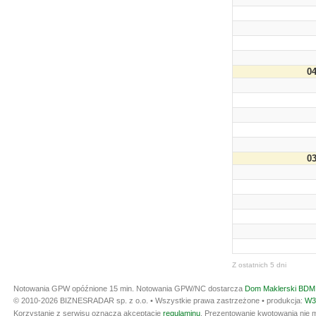
04
03
Z ostatnich 5 dni
Notowania GPW opóźnione 15 min.
Notowania GPW/NC dostarcza
Dom Maklerski BDM 
© 2010-2026 BIZNESRADAR sp. z o.o. • Wszystkie prawa zastrzeżone • produkcja:
W3
Korzystanie z serwisu oznacza akceptację
regulaminu
. Prezentowanie kwotowania nie m