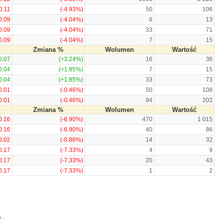
0.11
(-4.93%)
50
106
0.09
(-4.04%)
6
13
0.09
(-4.04%)
33
71
0.09
(-4.04%)
7
15
Zmiana %
Wolumen
Wartość
0.07
(+3.24%)
16
36
0.04
(+1.85%)
7
15
0.04
(+1.85%)
33
73
0.01
(-0.46%)
50
108
0.01
(-0.46%)
94
202
Zmiana %
Wolumen
Wartość
0.16
(-6.90%)
470
1 015
0.16
(-6.90%)
40
86
0.02
(-0.86%)
14
32
0.17
(-7.33%)
4
9
0.17
(-7.33%)
20
43
0.17
(-7.33%)
1
2
...