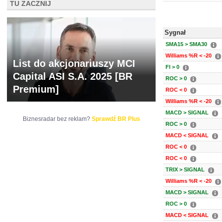
TU ZACZNIJ
Sygnał
SMA15 > SMA30
Williams %R < -20
List do akcjonariuszy MCI
FI > 0
Capital ASI S.A. 2025 [BR
ROC > 0
Premium]
ROC < 0
Williams %R < -20
MACD > SIGNAL
Biznesradar bez reklam?
Sprawdź BR Plus
ROC > 0
MACD < SIGNAL
ROC < 0
ROC < 0
TRIX > SIGNAL
Williams %R < -20
MACD > SIGNAL
ROC > 0
MACD < SIGNAL