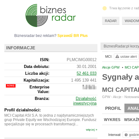
Trwa łączenie z ra
RADAR
WIADOM
Biznesradar bez reklam?
Sprawdź BR Plus
BiznesRadar.pl korzy
INFORMACJE
MCI:
ustaw alert
ISIN:
PLMCIMG00012
Data debiutu:
30.01.2001
Akcje GPW
•
MCI CAPI
Liczba akcji:
52 461 033
Sygnały a
Kapitalizacja:
1 495 139 441
Enterprise
1
MCI CAPITA
Value:
495
197
GPW - Akcje - Notowania
Branża:
Działalność
441
inwestycyjna
PROFIL
ANAL
Profil działalności:
MCI Capital ASI S.A. to jedna z najdynamiczniejszych
grup Private Equity we Wschodzącej Europie. Fundusz
WYKRES
WSKAŹN
specjalizuje się w procesach transformacji...
więcej »
Interwał:
godzi