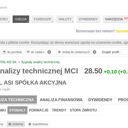
darem
OŚCI
GIEŁDA
FUNDUSZE
WALUTY
DYWIDENDY
NARZĘDZIA
Biznesradar bez reklam?
Sprawd
sta z plików cookie. Korzystając ze strony wyrażasz zgodę na używanie cookie, zg
do portfela
do radaru
dodaj do ulubionych
Znajdź profil:
TAL ASI SA
•
Sygnały analizy technicznej
nalizy technicznej MCI
28.50
+0.10
(+0
L ASI SPÓŁKA AKCYJNA
 ciągłe
IZA TECHNICZNA
ANALIZA FINANSOWA
DYWIDENDY
PRO
IKI
SYGNAŁY
FORMACJE
TRENDY
STOPA ZWROTU
nny
dzienny
tygodniowy