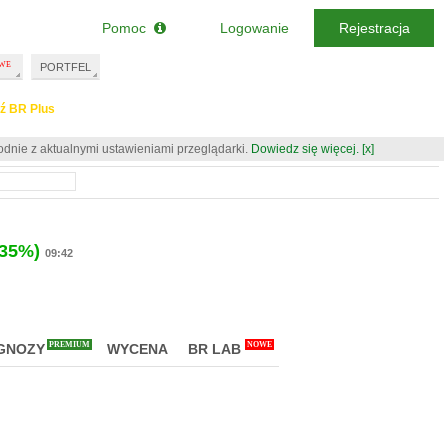
Pomoc
Logowanie
Rejestracja
PORTFEL
ź BR Plus
odnie z aktualnymi ustawieniami przeglądarki.
Dowiedz się więcej.
[x]
.35%)
09:42
PREMIUM
NOWE
GNOZY
WYCENA
BR LAB