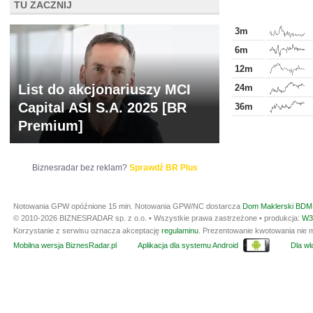
TU ZACZNIJ
3m
6m
12m
List do akcjonariuszy MCI
24m
Capital ASI S.A. 2025 [BR
36m
Premium]
Biznesradar bez reklam?
Sprawdź BR Plus
Notowania GPW opóźnione 15 min.
Notowania GPW/NC dostarcza
Dom Maklerski BDM 
© 2010-2026 BIZNESRADAR sp. z o.o. • Wszystkie prawa zastrzeżone • produkcja:
W3
Korzystanie z serwisu oznacza akceptację
regulaminu
. Prezentowanie kwotowania nie m
Mobilna wersja BiznesRadar.pl
Aplikacja dla systemu Android
Dla wła