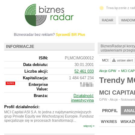
Trwa łączenie z ra
RADAR
WIADOM
Biznesradar bez reklam?
Sprawdź BR Plus
INFORMACJE
BiznesRadar.pl korzy
ustawieniami przeglą
ISIN:
PLMCIMG00012
MCI:
ustaw alert
Data debiutu:
30.01.2001
Liczba akcji:
52 461 033
Akcje GPW
•
MCI CAPI
Kapitalizacja:
1 484 647 234
Trendy M
Enterprise
1
Value:
484
MCI CAPITA
705
Branża:
Działalność
234
GPW - Akcje - Notowania
inwestycyjna
Profil działalności:
PROFIL
ANAL
MCI Capital ASI S.A. to jedna z najdynamiczniejszych
grup Private Equity we Wschodzącej Europie. Fundusz
WYCENA
BR 
specjalizuje się w procesach transformacji...
WYKRES
WSKAŹN
więcej »