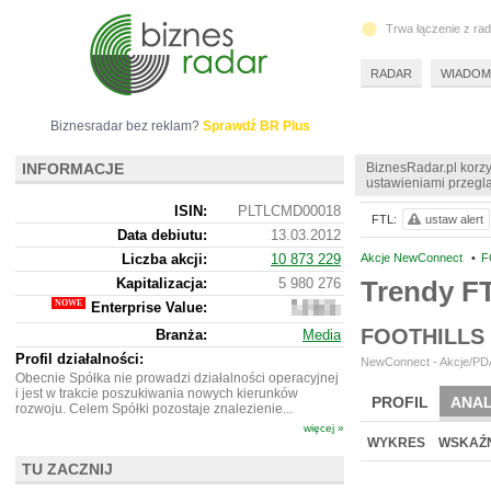
Trwa łączenie z ra
RADAR
WIADOM
Biznesradar bez reklam?
Sprawdź BR Plus
INFORMACJE
BiznesRadar.pl korzy
ustawieniami przeglą
ISIN:
PLTLCMD00018
FTL:
ustaw alert
Data debiutu:
13.03.2012
Liczba akcji:
10 873 229
Akcje NewConnect
•
F
Kapitalizacja:
5 980 276
Trendy F
Enterprise Value:
5
977
FOOTHILLS
Branża:
Media
276
Profil działalności:
NewConnect - Akcje/PDA
Obecnie Spółka nie prowadzi działalności operacyjnej
i jest w trakcie poszukiwania nowych kierunków
PROFIL
ANAL
rozwoju. Celem Spółki pozostaje znalezienie...
więcej »
NOWE
BR LAB
WYKRES
WSKAŹN
TU ZACZNIJ