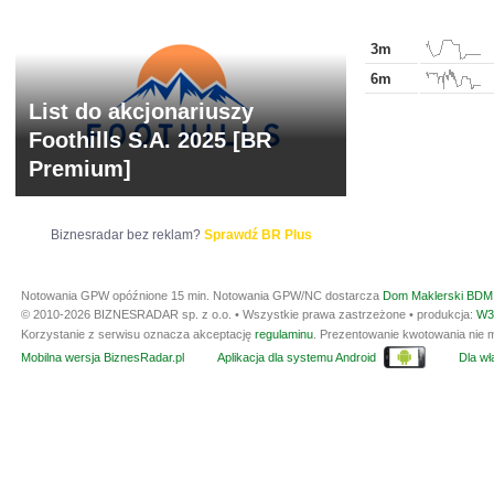
3m
6m
List do akcjonariuszy
Foothills S.A. 2025 [BR
Premium]
Biznesradar bez reklam?
Sprawdź BR Plus
Notowania GPW opóźnione 15 min.
Notowania GPW/NC dostarcza
Dom Maklerski BDM 
© 2010-2026 BIZNESRADAR sp. z o.o. • Wszystkie prawa zastrzeżone • produkcja:
W3
Korzystanie z serwisu oznacza akceptację
regulaminu
. Prezentowanie kwotowania nie m
Mobilna wersja BiznesRadar.pl
Aplikacja dla systemu Android
Dla wła