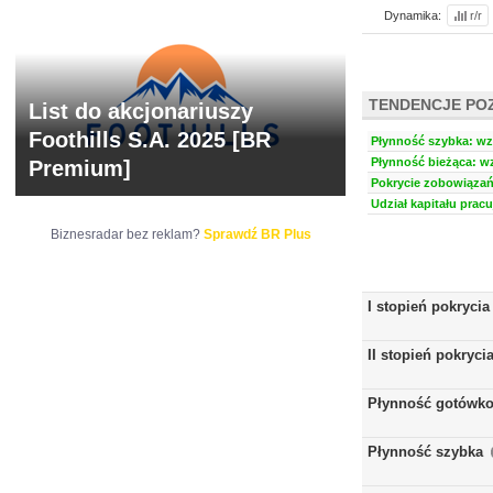
Dynamika:
r/r
TENDENCJE PO
List do akcjonariuszy
Foothills S.A. 2025 [BR
Płynność szybka: wzr
Płynność bieżąca: wz
Premium]
Pokrycie zobowiązań 
Udział kapitału prac
Biznesradar bez reklam?
Sprawdź BR Plus
I stopień pokrycia
II stopień pokryci
Płynność gotówk
Płynność szybka