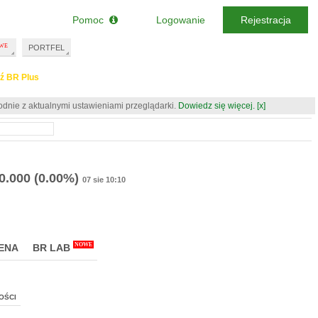
Pomoc
Logowanie
Rejestracja
PORTFEL
ź BR Plus
odnie z aktualnymi ustawieniami przeglądarki.
Dowiedz się więcej.
[x]
0.000
(0.00%)
07 sie 10:10
NOWE
ENA
BR LAB
OŚCI