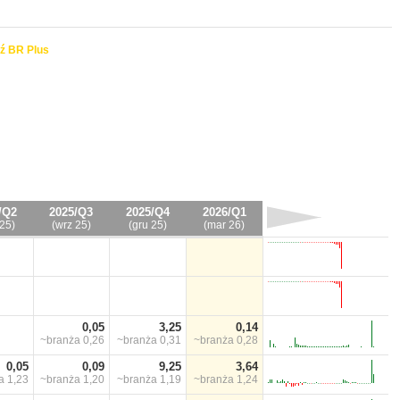
ź BR Plus
/Q2
2025/Q3
2025/Q4
2026/Q1
25)
(wrz 25)
(gru 25)
(mar 26)
0,05
3,25
0,14
~branża
0,26
~branża
0,31
~branża
0,28
0,05
0,09
9,25
3,64
ża
1,23
~branża
1,20
~branża
1,19
~branża
1,24