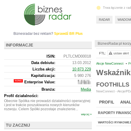
Trwa łączenie z ra
RADAR
WIADOM
Biznesradar bez reklam?
Sprawdź BR Plus
BiznesRadar.pl korzy
INFORMACJE
FTL:
ustaw alert
ISIN:
PLTLCMD00018
Data debiutu:
13.03.2012
Akcje NewConnect
•
F
Liczba akcji:
10 873 229
Wskaźnik
Kapitalizacja:
5 980 276
Enterprise Value:
5
FOOTHILLS
977
Branża:
Media
276
NewConnect - Akcje/PDA
Profil działalności:
Obecnie Spółka nie prowadzi działalności operacyjnej
PROFIL
ANAL
i jest w trakcie poszukiwania nowych kierunków
rozwoju. Celem Spółki pozostaje znalezienie...
RAPORTY FINANS
więcej »
WARTOŚCI RYNKOWE
TU ZACZNIJ