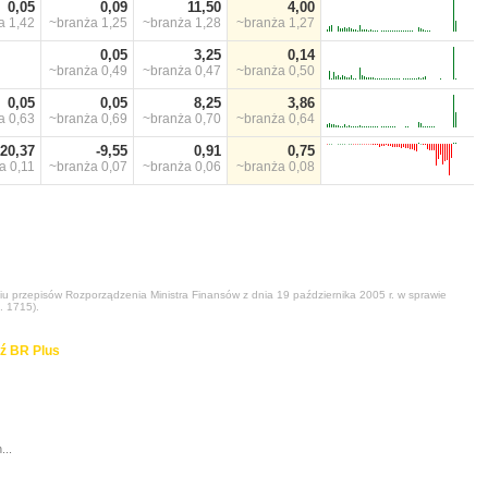
0,05
0,09
11,50
4,00
ża
1,42
~branża
1,25
~branża
1,28
~branża
1,27
0,05
3,25
0,14
~branża
0,49
~branża
0,47
~branża
0,50
0,05
0,05
8,25
3,86
ża
0,63
~branża
0,69
~branża
0,70
~branża
0,64
-20,37
-9,55
0,91
0,75
ża
0,11
~branża
0,07
~branża
0,06
~branża
0,08
niu przepisów Rozporządzenia Ministra Finansów z dnia 19 października 2005 r. w sprawie
. 1715).
ź BR Plus
...