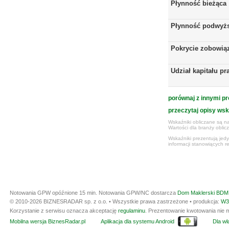
Płynność bieżąca
Płynność podwyż
Pokrycie zobowią
Udział kapitału p
porównaj z innymi pr
przeczytaj opisy ws
Wskaźniki obliczane są na
Wartości dla branży obli
Wskaźniki prezentują jed
informacji stanowiących r
Notowania GPW opóźnione 15 min.
Notowania GPW/NC dostarcza
Dom Maklerski BDM 
© 2010-2026 BIZNESRADAR sp. z o.o. • Wszystkie prawa zastrzeżone • produkcja:
W3
Korzystanie z serwisu oznacza akceptację
regulaminu
. Prezentowanie kwotowania nie m
Mobilna wersja BiznesRadar.pl
Aplikacja dla systemu Android
Dla wła