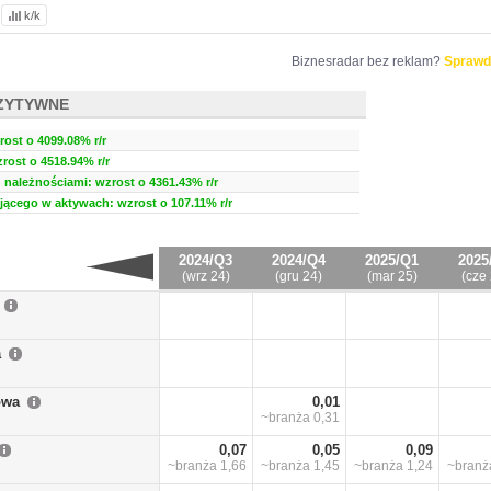
k/k
Biznesradar bez reklam?
Sprawd
ZYTYWNE
ost o 4099.08% r/r
rost o 4518.94% r/r
należnościami: wzrost o 4361.43% r/r
ującego w aktywach: wzrost o 107.11% r/r
2024/Q3
2024/Q4
2025/Q1
2025
(wrz 24)
(gru 24)
(mar 25)
(cze 
a
owa
0,01
~branża
0,31
0,07
0,05
0,09
~branża
1,66
~branża
1,45
~branża
1,24
~bran