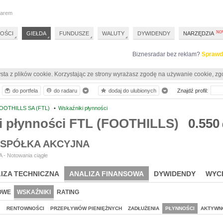
darem
OŚCI
GIEŁDA
FUNDUSZE
WALUTY
DYWIDENDY
NARZĘDZIA
Biznesradar bez reklam?
Sprawd
sta z plików cookie. Korzystając ze strony wyrażasz zgodę na używanie cookie, zg
do portfela
do radaru
dodaj do ulubionych
Znajdź profil:
OOTHILLS SA (FTL)
•
Wskaźniki płynności
i płynności FTL (FOOTHILLS)
0.550
 SPÓŁKA AKCYJNA
 - Notowania ciągłe
IZA TECHNICZNA
ANALIZA FINANSOWA
DYWIDENDY
WYC
OWE
WSKAŹNIKI
RATING
J
RENTOWNOŚCI
PRZEPŁYWÓW PIENIĘŻNYCH
ZADŁUŻENIA
PŁYNNOŚCI
AKTYWN