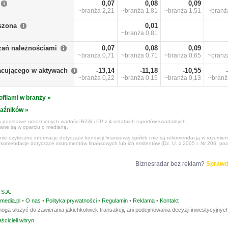
0,07
0,08
0,09
~branża
2,21
~branża
1,81
~branża
1,51
~bran
szona
0,01
~branża
0,81
zań należnościami
0,07
0,08
0,09
~branża
0,71
~branża
0,71
~branża
0,65
~bran
racującego w aktywach
-13,14
-11,18
-10,55
~branża
0,22
~branża
0,15
~branża
0,13
~bran
ofilami w branży »
kaźników »
 podstawie urocznionych wartości RZiS i PP z 4 ostatnich raportów kwartalnych.
czane są w oparciu o medianę.
ynie użyteczne informacje dotyczące kondycji finansowej spółek i nie są rekomendacją w rozumie
ekomendacje dotyczące instrumentów finansowych lub ich emitentów (Dz. U. z 2005 r. Nr 206, poz
Biznesradar bez reklam?
Sprawd
S.A.
media.pl
•
O nas
•
Polityka prywatności
•
Regulamin
•
Reklama
•
Kontakt
ogą służyć do zawierania jakichkolwiek transakcji, ani podejmowania decyzji inwestycyjnych
ścicieli witryn