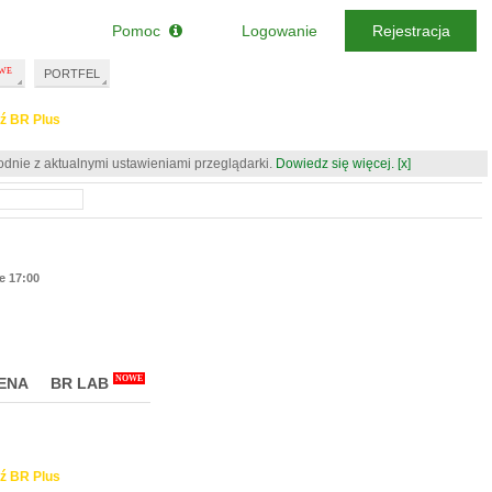
Pomoc
Logowanie
Rejestracja
PORTFEL
ź BR Plus
odnie z aktualnymi ustawieniami przeglądarki.
Dowiedz się więcej.
[x]
ie 17:00
NOWE
ENA
BR LAB
ź BR Plus