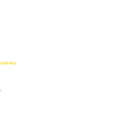
ź BR Plus
...