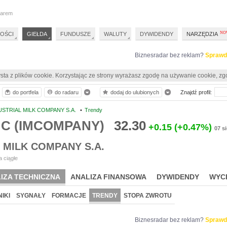
darem
OŚCI
GIEŁDA
FUNDUSZE
WALUTY
DYWIDENDY
NARZĘDZIA
Biznesradar bez reklam?
Sprawd
sta z plików cookie. Korzystając ze strony wyrażasz zgodę na używanie cookie, zg
do portfela
do radaru
dodaj do ulubionych
Znajdź profil:
USTRIAL MILK COMPANY S.A.
•
Trendy
MC (IMCOMPANY)
32.30
+0.15
(+0.47%)
07 s
 MILK COMPANY S.A.
 ciągłe
IZA TECHNICZNA
ANALIZA FINANSOWA
DYWIDENDY
WYC
IKI
SYGNAŁY
FORMACJE
TRENDY
STOPA ZWROTU
Biznesradar bez reklam?
Sprawd