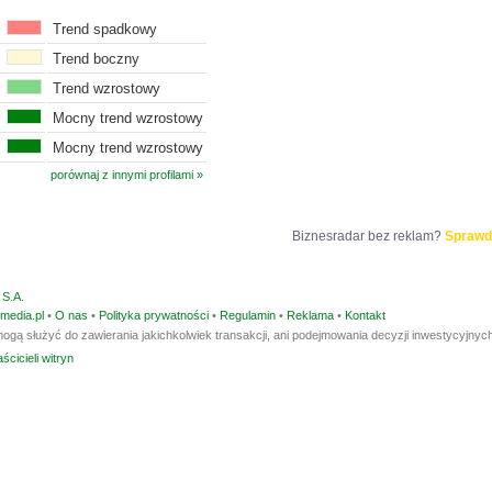
Trend spadkowy
Trend boczny
Trend wzrostowy
Mocny trend wzrostowy
Mocny trend wzrostowy
porównaj z innymi profilami »
Biznesradar bez reklam?
Sprawd
S.A.
media.pl
•
O nas
•
Polityka prywatności
•
Regulamin
•
Reklama
•
Kontakt
ogą służyć do zawierania jakichkolwiek transakcji, ani podejmowania decyzji inwestycyjnych
ścicieli witryn