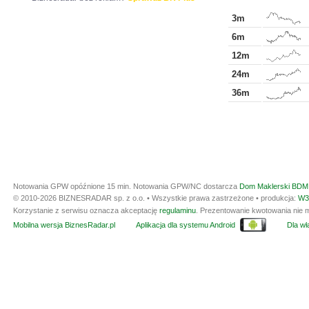
3m
6m
12m
24m
36m
Notowania GPW opóźnione 15 min.
Notowania GPW/NC dostarcza
Dom Maklerski BDM 
© 2010-2026 BIZNESRADAR sp. z o.o. • Wszystkie prawa zastrzeżone • produkcja:
W3
Korzystanie z serwisu oznacza akceptację
regulaminu
. Prezentowanie kwotowania nie m
Mobilna wersja BiznesRadar.pl
Aplikacja dla systemu Android
Dla wła