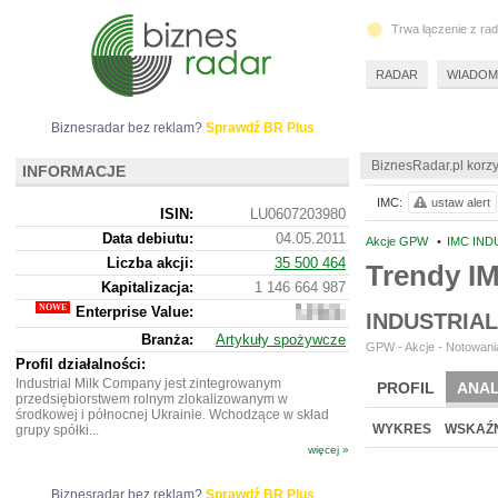
Trwa łączenie z ra
RADAR
WIADOM
Biznesradar bez reklam?
Sprawdź BR Plus
BiznesRadar.pl korzy
INFORMACJE
IMC:
ustaw alert
ISIN:
LU0607203980
Data debiutu:
04.05.2011
Akcje GPW
•
IMC IND
Liczba akcji:
35 500 464
Trendy I
Kapitalizacja:
1 146 664 987
Enterprise Value:
1
INDUSTRIAL
543
Branża:
Artykuły spożywcze
324
GPW - Akcje - Notowania
456
Profil działalności:
Industrial Milk Company jest zintegrowanym
PROFIL
ANAL
przedsiębiorstwem rolnym zlokalizowanym w
środkowej i północnej Ukrainie. Wchodzące w skład
WYKRES
WSKAŹN
grupy spółki...
więcej »
Biznesradar bez reklam?
Sprawdź BR Plus