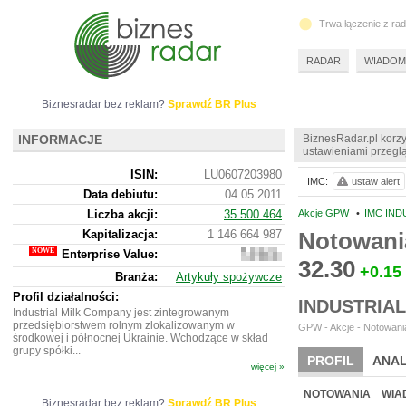
Trwa łączenie z ra
RADAR
WIADOM
Biznesradar bez reklam?
Sprawdź BR Plus
INFORMACJE
BiznesRadar.pl korzy
ustawieniami przeglą
ISIN:
LU0607203980
IMC:
ustaw alert
Data debiutu:
04.05.2011
Liczba akcji:
35 500 464
Akcje GPW
•
IMC IND
Kapitalizacja:
1 146 664 987
Notowani
Enterprise Value:
1
32.30
543
+0.15
Branża:
Artykuły spożywcze
324
456
Profil działalności:
INDUSTRIAL
Industrial Milk Company jest zintegrowanym
przedsiębiorstwem rolnym zlokalizowanym w
GPW - Akcje - Notowania
środkowej i północnej Ukrainie. Wchodzące w skład
grupy spółki...
PROFIL
ANAL
więcej »
NOWE
BR LAB
NOTOWANIA
WIA
Biznesradar bez reklam?
Sprawdź BR Plus