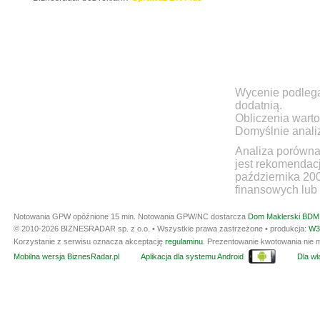
Wycenie podlegaj
dodatnią.
Obliczenia warto
Domyślnie anali
Analiza porówna
jest rekomendac
października 20
finansowych lub 
Notowania GPW opóźnione 15 min.
Notowania GPW/NC dostarcza
Dom Maklerski BDM 
© 2010-2026 BIZNESRADAR sp. z o.o. • Wszystkie prawa zastrzeżone • produkcja:
W3
Korzystanie z serwisu oznacza akceptację
regulaminu
. Prezentowanie kwotowania nie m
Mobilna wersja BiznesRadar.pl
Aplikacja dla systemu Android
Dla wła