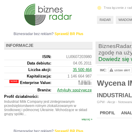
Trwa łączenie z ra
RADAR
WIADOM
Biznesradar bez reklam?
Sprawdź BR Plus
INFORMACJE
BiznesRadar.
zgodę na uży
ISIN:
LU0607203980
Dowiedz się 
Data debiutu:
04.05.2011
Liczba akcji:
35 500 464
IMC:
ustaw alert
Kapitalizacja:
1 146 664 987
Wycena 
Enterprise Value:
1
543
Branża:
Artykuły spożywcze
324
INDUSTRIAL
456
Profil działalności:
Industrial Milk Company jest zintegrowanym
GPW - Akcje - Notowania
przedsiębiorstwem rolnym zlokalizowanym w
środkowej i północnej Ukrainie. Wchodzące w skład
PROFIL
ANAL
grupy spółki...
więcej »
NOWE
BR LAB
Biznesradar bez reklam?
Sprawdź BR Plus