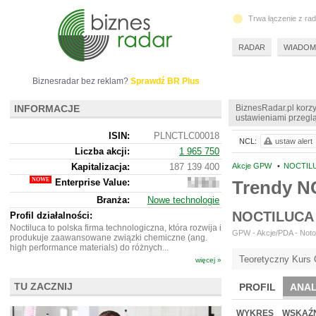
Trwa łączenie z ra
RADAR
WIADOM
Biznesradar bez reklam?
Sprawdź BR Plus
INFORMACJE
BiznesRadar.pl korzy
ustawieniami przeglą
ISIN:
PLNCTLC00018
NCL:
ustaw alert
Liczba akcji:
1 965 750
Kapitalizacja:
187 139 400
Akcje GPW
•
NOCTILU
Enterprise Value:
Trendy N
180
972
Branża:
Nowe technologie
400
NOCTILUCA
Profil działalności:
Noctiluca to polska firma technologiczna, która rozwija i
GPW - Akcje/PDA - Noto
produkuje zaawansowane związki chemiczne (ang.
high performance materials) do różnych...
Teoretyczny Kurs 
więcej »
TU ZACZNIJ
PROFIL
ANAL
WYCENA
BR 
WYKRES
WSKAŹN