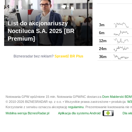
List do akcjonariuszy
3m
Noctiluca S.A. 2025 [BR
6m
Premium]
12m
24m
Biznesradar bez reklam?
Sprawdź BR Plus
36m
Notowania GPW opóźnione 15 min.
Notowania GPW/NC dostarcza
Dom Maklerski BDM 
© 2010-2026 BIZNESRADAR sp. z o.o. • Wszystkie prawa zastrzeżone • produkcja:
W3
Korzystanie z serwisu oznacza akceptację
regulaminu
. Prezentowanie kwotowania nie m
Mobilna wersja BiznesRadar.pl
Aplikacja dla systemu Android
Dla wła