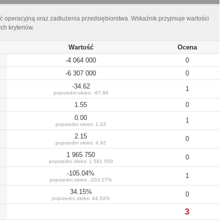
ć operacyjną oraz zadłużenia przedsiębiorstwa. Wskaźnik przyjmuje wartości
h kryteriów.
Wartość
Ocena
-4 064 000
0
-6 307 000
0
-34.62
1
poprzedni okres:
-87.86
1.55
0
0.00
1
poprzedni okres:
1.03
2.15
0
poprzedni okres:
4.92
1 965 750
0
poprzedni okres:
1 581 500
-105.04
%
1
poprzedni okres:
-203.27
%
34.15
%
0
poprzedni okres:
44.54
%
3