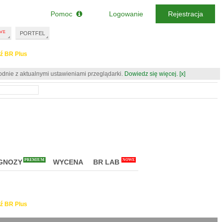
Pomoc
Logowanie
Rejestracja
PORTFEL
ź BR Plus
odnie z aktualnymi ustawieniami przeglądarki.
Dowiedz się więcej.
[x]
PREMIUM
NOWE
GNOZY
WYCENA
BR LAB
ź BR Plus