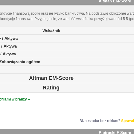
Altman EM-Score
ndycję finansową spółki oraz jej ryzyko bankructwa. Na podstawie obliczonej warto
kondycję finansową. Przyjmuje się, że wartość wskaźnika powyżej wartości 5.5 (p
Wskaźnik
y / Aktywa
 / Aktywa
 / Aktywa
/ Zobowiązania ogółem
Altman EM-Score
Rating
ofilami w branży »
Biznesradar bez reklam?
Sprawd
Piotroski F-Score