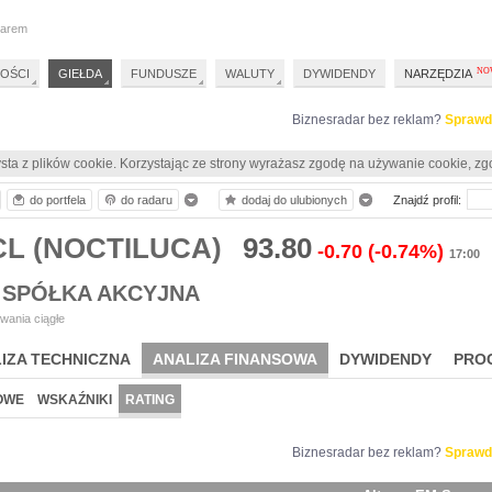
darem
OŚCI
GIEŁDA
FUNDUSZE
WALUTY
DYWIDENDY
NARZĘDZIA
Biznesradar bez reklam?
Sprawd
sta z plików cookie. Korzystając ze strony wyrażasz zgodę na używanie cookie, zg
do portfela
do radaru
dodaj do ulubionych
Znajdź profil:
CL (NOCTILUCA)
93.80
-0.70
(-0.74%)
17:00
 SPÓŁKA AKCYJNA
wania ciągłe
IZA TECHNICZNA
ANALIZA FINANSOWA
DYWIDENDY
PRO
OWE
WSKAŹNIKI
RATING
Biznesradar bez reklam?
Sprawd