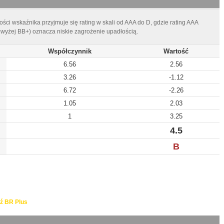
ści wskaźnika przyjmuje się rating w skali od AAA do D, gdzie rating AAA
owyżej BB+) oznacza niskie zagrożenie upadłością.
Współczynnik
Wartość
6.56
2.56
3.26
-1.12
6.72
-2.26
1.05
2.03
1
3.25
4.5
B
ź BR Plus