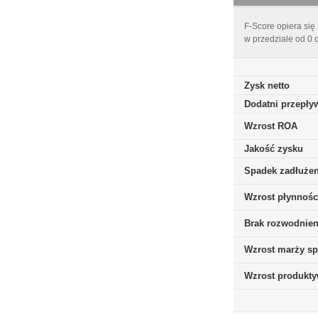
F-Score opiera się
w przedziale od 0 
Zysk netto
Dodatni przepływ
Wzrost ROA
Jakość zysku
Spadek zadłużen
Wzrost płynnośc
Brak rozwodnieni
Wzrost marży sp
Wzrost produkt