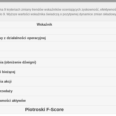
 na 9 kryteriach zmiany trendów wskaźników oceniających zyskowność, efektywnoś
do 9. Wyższe wartości wskaźnika świadczą o pozytywnej dynamice zmian składowyc
Wskaźnik
y z działalności operacyjnej
ia (obniżenie dźwigni)
i bieżącej
a akcji
rzedaży
ywności aktywów
Piotroski F-Score