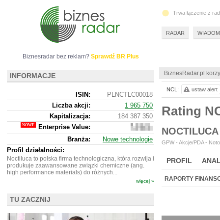
Trwa łączenie z ra
RADAR
WIADOM
Biznesradar bez reklam?
Sprawdź BR Plus
BiznesRadar.pl korzy
INFORMACJE
NCL:
ustaw alert
ISIN:
PLNCTLC00018
Liczba akcji:
1 965 750
Rating N
Kapitalizacja:
184 387 350
Enterprise Value:
178
NOCTILUCA
220
Branża:
Nowe technologie
350
GPW - Akcje/PDA - Noto
Profil działalności:
Noctiluca to polska firma technologiczna, która rozwija i
PROFIL
ANAL
produkuje zaawansowane związki chemiczne (ang.
high performance materials) do różnych...
RAPORTY FINANS
więcej »
TU ZACZNIJ