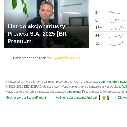
3m
6m
List do akcjonariuszy
12m
Proacta S.A. 2025 [BR
24m
Premium]
36m
Biznesradar bez reklam?
Sprawdź BR Plus
Notowania GPW opóźnione 15 min.
Notowania GPW/NC dostarcza
Dom Maklerski BDM 
© 2010-2026 BIZNESRADAR sp. z o.o. • Wszystkie prawa zastrzeżone • produkcja:
W3
Korzystanie z serwisu oznacza akceptację
regulaminu
. Prezentowanie kwotowania nie m
Mobilna wersja BiznesRadar.pl
Aplikacja dla systemu Android
Dla wła