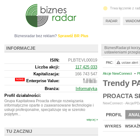
Trwa łączenie z ra
RADAR
WIADOM
Biznesradar bez reklam?
Sprawdź BR Plus
INFORMACJE
BiznesRadar.pl korzy
ustawieniami przeglą
ISIN:
PLBTEVL00019
PAC:
ustaw alert
Liczba akcji:
117 425 033
Kapitalizacja:
166 743 547
Akcje NewConnect
•
P
Enterprise Value:
Trendy P
164
392
Branża:
Informatyka
547
PROACTA S
Profil działalności:
Grupa Kapitałowa Proacta oferuje rozwiązania
NewConnect - Akcje/PDA
informatyczne oparte o zaawansowane technologie i
usługi profesjonalne, specjalizuje się w szeroko
pojętym...
PROFIL
ANAL
więcej »
NOWE
BR LAB
WYKRES
WSKAŹN
TU ZACZNIJ