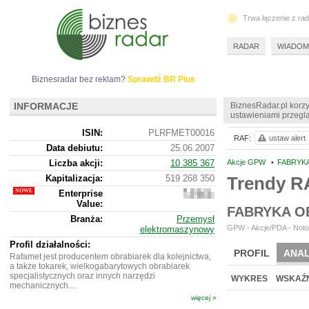
Trwa łączenie z ra
RADAR
WIADOM
Biznesradar bez reklam?
Sprawdź BR Plus
INFORMACJE
BiznesRadar.pl korzy
ustawieniami przeglą
ISIN:
PLRFMET00016
RAF:
ustaw alert
Data debiutu:
25.06.2007
Liczba akcji:
10 385 367
Akcje GPW
•
FABRYKA
Kapitalizacja:
519 268 350
Trendy 
Enterprise
555
Value:
836
FABRYKA O
350
Branża:
Przemysł
GPW - Akcje/PDA - Noto
elektromaszynowy
Profil działalności:
PROFIL
ANAL
Rafamet jest producentem obrabiarek dla kolejnictwa,
a także tokarek, wielkogabarytowych obrabiarek
NOWE
BR LAB
specjalistycznych oraz innych narzędzi
WYKRES
WSKAŹN
mechanicznych....
więcej »