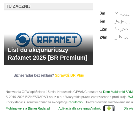
TU ZACZNIJ
3m
6m
12m
24m
List do akcjonariuszy
Rafamet 2025 [BR Premium]
Biznesradar bez reklam?
Sprawdź BR Plus
Notowania GPW opóźnione 15 min.
Notowania GPW/NC dostarcza
Dom Maklerski BDM 
© 2010-2026 BIZNESRADAR sp. z o.o. • Wszystkie prawa zastrzeżone • produkcja:
W3
Korzystanie z serwisu oznacza akceptację
regulaminu
. Prezentowanie kwotowania nie m
Mobilna wersja BiznesRadar.pl
Aplikacja dla systemu Android
Dla wła