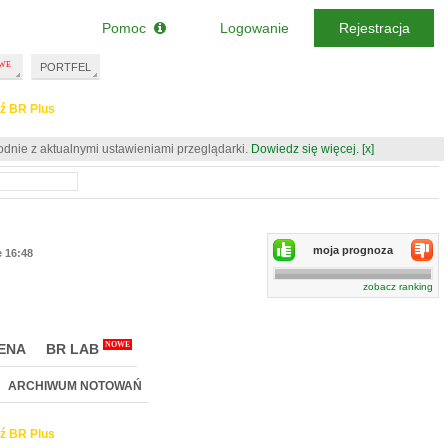
Pomoc
Logowanie
Rejestracja
PORTFEL
ź BR Plus
odnie z aktualnymi ustawieniami przeglądarki.
Dowiedz się więcej.
[x]
moja prognoza
e 16:48
zobacz ranking
NOWE
ENA
BR LAB
ARCHIWUM NOTOWAŃ
ź BR Plus