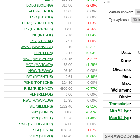
07:00
BOEG (BOEING)
816.80
-2.09%
FEE (FEERUM)
16.05
0.00%
Zakres danych:
FSG (FASING)
14.60
0.00%
Typ wykresu:
l
HDR (HYDROTOR)
9.60
-1.03%
HPS (HYDRAPRES)
0.450
-4.26%
INL (INTROL)
7.78
+1.04%
IZS (IZOSTAL)
2.97
-1.00%
JWW (JWWINVEST)
3.10
+2.31%
Data:
0
LEN (LENA)
2.17
+0.93%
MBG (MERCEDES)
202.15
-3.21%
Kurs
:
MGT (MANGATA)
63.00
+1.29%
Otwarcie:
NWG (NEWAG)
96.10
0.00%
Min:
PAT (PATENTUS)
2.61
+3.16%
PSHE (PORSCHE)
124.80
0.00%
Max:
RHM (RHEINMET)
4930.00
+0.77%
Wolumen:
RLP (RELPOL)
6.00
0.00%
Obrót:
RWL (RAWLPLUG)
13.95
0.00%
Transakcje
:
SIE (SIEMENS)
1229.40
+2.81%
Min 52 tyg
:
SNX (SUNEX)
3.180
+0.47%
Max 52 tyg
:
SON (SONEL)
13.70
+1.48%
SWG (SECOGROUP)
37.00
0.00%
TSLA (TESLA)
1186.20
-1.07%
SPRAWOZDANIE
VOLV (VOLVO)
141.45
+0.86%