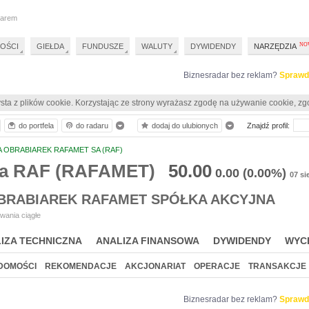
darem
OŚCI
GIEŁDA
FUNDUSZE
WALUTY
DYWIDENDY
NARZĘDZIA
Biznesradar bez reklam?
Sprawd
sta z plików cookie. Korzystając ze strony wyrażasz zgodę na używanie cookie, zg
do portfela
do radaru
dodaj do ulubionych
Znajdź profil:
 OBRABIAREK RAFAMET SA (RAF)
ia RAF (RAFAMET)
50.00
0.00
(0.00%)
07 si
BRABIAREK RAFAMET SPÓŁKA AKCYJNA
wania ciągłe
IZA TECHNICZNA
ANALIZA FINANSOWA
DYWIDENDY
WYC
DOMOŚCI
REKOMENDACJE
AKCJONARIAT
OPERACJE
TRANSAKCJE
Biznesradar bez reklam?
Sprawd