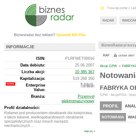
Trwa łączenie z ra
RADAR
WIADOM
Biznesradar bez reklam?
Sprawdź BR Plus
BiznesRadar.pl korzy
INFORMACJE
RAF:
ustaw alert
ISIN:
PLRFMET00016
Data debiutu:
25.06.2007
Akcje GPW
•
FABRYKA
Liczba akcji:
10 385 367
Notowan
Kapitalizacja:
519 268 350
Enterprise
555
FABRYKA O
Value:
836
350
GPW - Akcje/PDA - Noto
Branża:
Przemysł
elektromaszynowy
PROFIL
ANAL
Profil działalności:
Rafamet jest producentem obrabiarek dla kolejnictwa,
a także tokarek, wielkogabarytowych obrabiarek
NOTOWANIA
WIA
specjalistycznych oraz innych narzędzi
mechanicznych....
więcej »