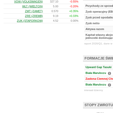
VOW (VOLKSWAGEN)
327.10
-0.55%
Przychody ze sprze
WLT (WIELTON)
5.00
-0.20%
ZMT (ZAMET)
0.570
+0.35%
Zysk operacyjny (EB
ZRE (ZREMB)
9.19
+0.33%
Zysk przed opodat
ZUK (STAPORKOW)
4.52
0.00%
Zysk netto
Aktywa razem
Kapitał własny akcj
jednostki dominując
raport 2026/Q1, dane w 
FORMACJE ŚW
Upward Gap Tasuki
Biała Marubozu
Zasłona Ciemnej Ch
Biała Marubozu
interwał dzienny
STOPY ZWROTU