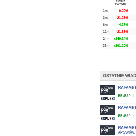
stopa
zwrotu
1m
-0.20%
3m
-21.26%
6m
+4.17%
12m
-21.88%
24m
+240.14%
36m
+201.20%
OSTATNIE WIA
RAFAMET 
EBI/ESPI
|
RAFAMET 
EBI/ESPI
|
RAFAMET -
aktywów.