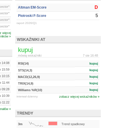
ector*
D
Altman EM-Score
ector*
5
Piotroski F-Score
ector*
raport 2026/Q1
ector*
z więcej
ników »
WSKAŹNIKI AT
kupuj
mówią wskaźniki
7 sie 16:48
e 14:08
RSI(14)
kupuj
e 15:59
kupuj
STS(14,3)
e 10:15
kupuj
MACD(12,26,9)
e 11:44
kupuj
TRIX(14,9)
e 09:28
kupuj
Williams %R(10)
ip 10:39
interwał dzienny
zobacz więcej wskaźników »
ip 11:22
gnałów »
TRENDY
3m
Trend spadkowy