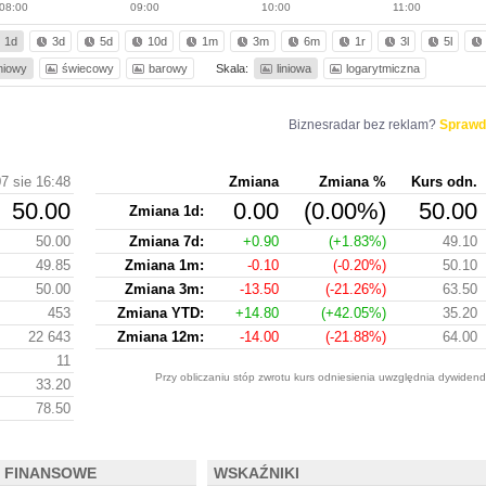
08:00
09:00
10:00
11:00
1d
3d
5d
10d
1m
3m
6m
1r
3l
5l
iniowy
świecowy
barowy
Skala:
liniowa
logarytmiczna
Biznesradar bez reklam?
Sprawd
7 sie 16:48
Zmiana
Zmiana %
Kurs odn.
50.00
0.00
(0.00%)
50.00
Zmiana 1d:
50.00
Zmiana 7d:
+0.90
(+1.83%)
49.10
49.85
Zmiana 1m:
-0.10
(-0.20%)
50.10
50.00
Zmiana 3m:
-13.50
(-21.26%)
63.50
453
Zmiana YTD:
+14.80
(+42.05%)
35.20
22 643
Zmiana 12m:
-14.00
(-21.88%)
64.00
11
Przy obliczaniu stóp zwrotu kurs odniesienia uwzględnia dywidend
33.20
78.50
 FINANSOWE
WSKAŹNIKI