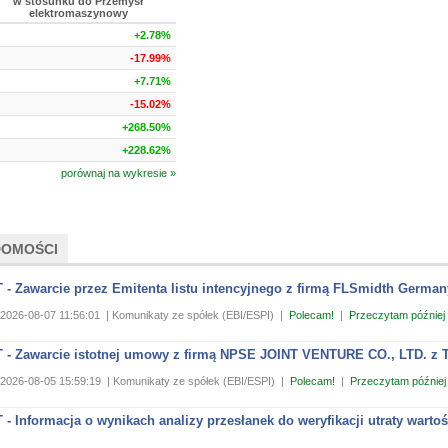
w stosunku do Przemysł
elektromaszynowy
+2.78%
-17.99%
+7.71%
-15.02%
+268.50%
+228.62%
porównaj na wykresie »
DOMOŚCI
- Zawarcie przez Emitenta listu intencyjnego z firmą FLSmidth Germa
2026-08-07 11:56:01
| Komunikaty ze spółek (EBI/ESPI)
|
Polecam!
|
Przeczytam później
- Zawarcie istotnej umowy z firmą NPSE JOINT VENTURE CO., LTD. z Ta
2026-08-05 15:59:19
| Komunikaty ze spółek (EBI/ESPI)
|
Polecam!
|
Przeczytam później
 Informacja o wynikach analizy przesłanek do weryfikacji utraty wartoś