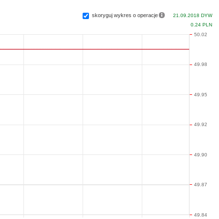
skoryguj wykres o operacje
21.09.2018 DYW
0.24 PLN
50.02
49.98
49.95
49.92
49.90
49.87
49.84