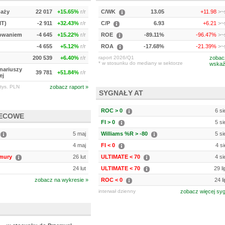
daży
22 017
+15.65%
r/r
C/WK
13.05
+11.98
>~s
IT)
-2 911
+32.43%
r/r
C/P
6.93
+6.21
>~s
kowaniem
-4 645
+15.22%
r/r
ROE
-89.11%
-96.47%
>~s
-4 655
+5.12%
r/r
ROA
-17.68%
-21.39%
>~s
200 539
+6.40%
r/r
raport 2026/Q1
zobac
* w stosunku do mediany w sektorze
wskaź
onariuszy
39 781
+51.84%
r/r
ej
tys. PLN
zobacz raport »
SYGNAŁY AT
ROC > 0
6 si
IECOWE
FI > 0
5 si
5 maj
Williams %R > -80
5 si
4 maj
FI < 0
4 si
mury
26 lut
ULTIMATE < 70
4 si
24 lut
ULTIMATE < 70
29 l
zobacz na wykresie »
ROC < 0
24 l
interwał dzienny
zobacz więcej sy