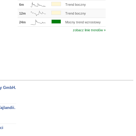
6m
Trend boczny
12m
Trend boczny
24m
Mocny trend wzrostowy
zobacz linie trendów »
ny GmbH.
jlandii.
ci