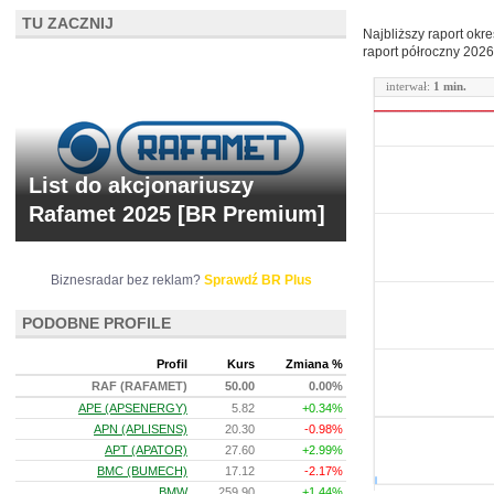
TU ZACZNIJ
Najbliższy raport okr
raport półroczny
2026
interwał:
1 min.
List do akcjonariuszy
Rafamet 2025 [BR Premium]
Biznesradar bez reklam?
Sprawdź BR Plus
PODOBNE PROFILE
Profil
Kurs
Zmiana %
RAF (RAFAMET)
50.00
0.00%
APE (APSENERGY)
5.82
+0.34%
APN (APLISENS)
20.30
-0.98%
APT (APATOR)
27.60
+2.99%
BMC (BUMECH)
17.12
-2.17%
BMW
259.90
+1.44%