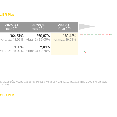
ź BR Plus
2025/Q3
2025/Q4
2026/Q1
(wrz 25)
(gru 25)
(mar 26)
364,51%
350,87%
186,42%
~branża
48,96%
~branża
39,05%
~branża
49,78%
19,90%
5,89%
~branża
85,93%
~branża
69,78%
niu przepisów Rozporządzenia Ministra Finansów z dnia 19 października 2005 r. w sprawie
. 1715).
ź BR Plus