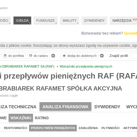
darem
OŚCI
GIEŁDA
FUNDUSZE
WALUTY
DYWIDENDY
NARZĘDZIA
Biznesradar bez reklam?
Sprawd
sta z plików cookie. Korzystając ze strony wyrażasz zgodę na używanie cookie, zg
do portfela
do radaru
dodaj do ulubionych
Znajdź profil:
 OBRABIAREK RAFAMET SA (RAF)
•
Wskaźniki przepływów pieniężnych
i przepływów pieniężnych RAF (RA
BRABIAREK RAFAMET SPÓŁKA AKCYJNA
wania ciągłe
IZA TECHNICZNA
ANALIZA FINANSOWA
DYWIDENDY
WYC
OWE
WSKAŹNIKI
RATING
J
RENTOWNOŚCI
PRZEPŁYWÓW PIENIĘŻNYCH
ZADŁUŻENIA
PŁYNNOŚCI
AKTYWN