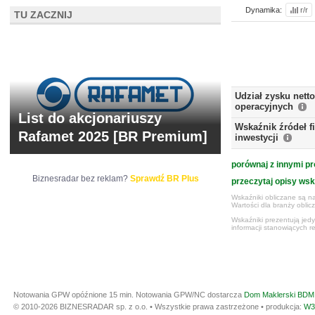
Dynamika:
r/r
TU ZACZNIJ
Udział zysku nett
operacyjnych
List do akcjonariuszy
Wskaźnik źródeł 
Rafamet 2025 [BR Premium]
inwestycji
porównaj z innymi pr
Biznesradar bez reklam?
Sprawdź BR Plus
przeczytaj opisy ws
Wskaźniki obliczane są na
Wartości dla branży obli
Wskaźniki prezentują jed
informacji stanowiących r
Notowania GPW opóźnione 15 min.
Notowania GPW/NC dostarcza
Dom Maklerski BDM 
© 2010-2026 BIZNESRADAR sp. z o.o. • Wszystkie prawa zastrzeżone • produkcja:
W3