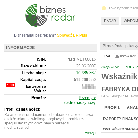
Trwa łączenie z ra
RADAR
WIADOM
Biznesradar bez reklam?
Sprawdź BR Plus
BiznesRadar.pl korzy
INFORMACJE
RAF:
ustaw alert
ISIN:
PLRFMET00016
Data debiutu:
25.06.2007
Akcje GPW
•
FABRYKA
Liczba akcji:
10 385 367
Wskaźnik
Kapitalizacja:
519 268 350
Enterprise
555
FABRYKA O
Value:
836
350
GPW - Akcje/PDA - Noto
Branża:
Przemysł
elektromaszynowy
PROFIL
ANAL
Profil działalności:
Rafamet jest producentem obrabiarek dla kolejnictwa,
a także tokarek, wielkogabarytowych obrabiarek
RAPORTY FINANS
specjalistycznych oraz innych narzędzi
mechanicznych....
WARTOŚCI RYNKOWE
więcej »