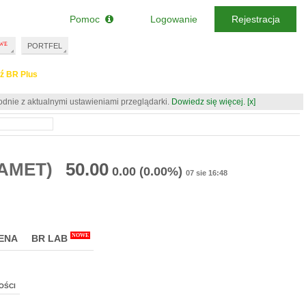
Pomoc
Logowanie
Rejestracja
PORTFEL
ź BR Plus
odnie z aktualnymi ustawieniami przeglądarki.
Dowiedz się więcej.
[x]
FAMET)
50.00
0.00
(0.00%)
07 sie 16:48
NOWE
ENA
BR LAB
OŚCI