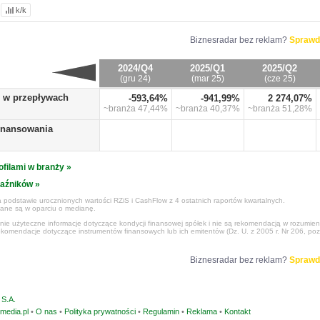
k/k
Biznesradar bez reklam?
Sprawd
2024/Q4
2025/Q1
2025/Q2
(gru 24)
(mar 25)
(cze 25)
o w przepływach
-593,64%
-941,99%
2 274,07%
~branża
47,44%
~branża
40,37%
~branża
51,28%
finansowania
ofilami w branży »
kaźników »
 podstawie urocznionych wartości RZiS i CashFlow z 4 ostatnich raportów kwartalnych.
czane są w oparciu o medianę.
ynie użyteczne informacje dotyczące kondycji finansowej spółek i nie są rekomendacją w rozumie
ekomendacje dotyczące instrumentów finansowych lub ich emitentów (Dz. U. z 2005 r. Nr 206, poz
Biznesradar bez reklam?
Sprawd
S.A.
media.pl
•
O nas
•
Polityka prywatności
•
Regulamin
•
Reklama
•
Kontakt